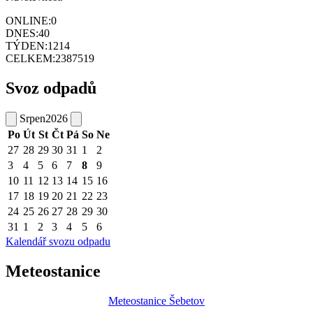
ONLINE:
0
DNES:
40
TÝDEN:
1214
CELKEM:
2387519
Svoz odpadů
Srpen
2026
Po
Út
St
Čt
Pá
So
Ne
27
28
29
30
31
1
2
3
4
5
6
7
8
9
10
11
12
13
14
15
16
17
18
19
20
21
22
23
24
25
26
27
28
29
30
31
1
2
3
4
5
6
Kalendář svozu odpadu
Meteostanice
Meteostanice Šebetov