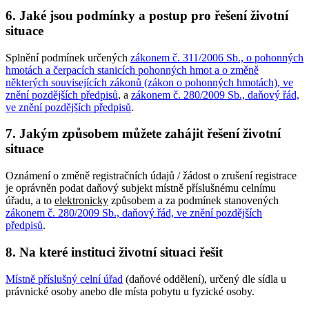
6. Jaké jsou podmínky a postup pro řešení životní
situace
Splnění podmínek určených
zákonem č. 311/2006 Sb., o pohonných
hmotách a čerpacích stanicích pohonných hmot a o změně
některých souvisejících zákonů (zákon o pohonných hmotách), ve
znění pozdějších předpisů
, a
zákonem č. 280/2009 Sb., daňový řád,
ve znění pozdějších předpisů
.
7. Jakým způsobem můžete zahájit řešení životní
situace
Oznámení o změně registračních údajů / žádost o zrušení registrace
je oprávněn podat daňový subjekt místně příslušnému celnímu
úřadu, a to
elektronicky
způsobem a za podmínek stanovených
zákonem č. 280/2009 Sb., daňový řád, ve znění pozdějších
předpisů
.
8. Na které instituci životní situaci řešit
Místně příslušný celní úřad
(daňové oddělení), určený dle sídla u
právnické osoby anebo dle místa pobytu u fyzické osoby.