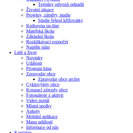
Termíny odvozů odpadů
Životní situace
Projekty, záměry, studie
Studie řešení křižovatky
Knihovna on-line
Mateřská škola
Základní škola
Rozklikávací rozpočet
Napište nám
Lidé a život
Novinky
Události
Program kina
Zpravodaj obce
Zpravodaj obce archiv
Cyklovýlety obce
Koupací zájezdy obce
Fotogalerie z aktivit
Video portál
Místní spolky
Ankety
Mobilní aplikace
Mapa událostí
Informace od nás
Kontakty