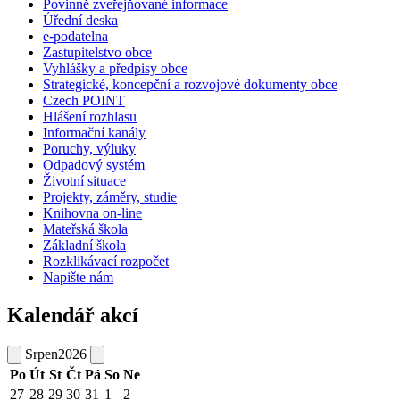
Povinně zveřejňované informace
Úřední deska
e-podatelna
Zastupitelstvo obce
Vyhlášky a předpisy obce
Strategické, koncepční a rozvojové dokumenty obce
Czech POINT
Hlášení rozhlasu
Informační kanály
Poruchy, výluky
Odpadový systém
Životní situace
Projekty, záměry, studie
Knihovna on-line
Mateřská škola
Základní škola
Rozklikávací rozpočet
Napište nám
Kalendář akcí
Srpen
2026
Po
Út
St
Čt
Pá
So
Ne
27
28
29
30
31
1
2