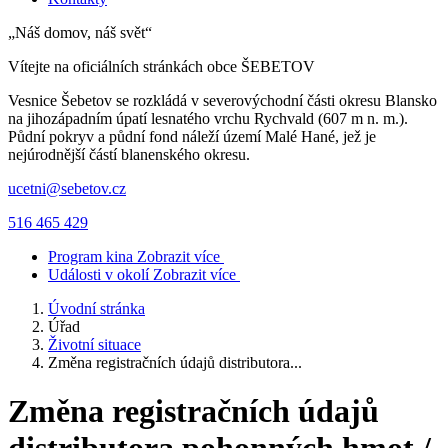
„Náš domov, náš svět“
Vítejte na oficiálních stránkách obce
ŠEBETOV
Vesnice Šebetov se rozkládá v severovýchodní části okresu Blansko
na jihozápadním úpatí lesnatého vrchu Rychvald (607 m n. m.).
Půdní pokryv a půdní fond náleží území Malé Hané, jež je
nejúrodnější částí blanenského okresu.
ucetni@sebetov.cz
516 465 429
Program kina
Zobrazit více
Události v okolí
Zobrazit více
Úvodní stránka
Úřad
Životní situace
Změna registračních údajů distributora...
Změna registračních údajů