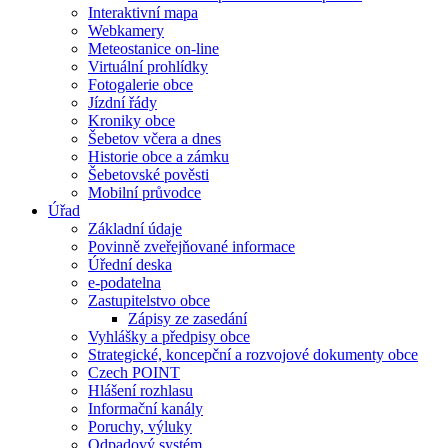
Interaktivní mapa
Webkamery
Meteostanice on-line
Virtuální prohlídky
Fotogalerie obce
Jízdní řády
Kroniky obce
Šebetov včera a dnes
Historie obce a zámku
Šebetovské pověsti
Mobilní průvodce
Úřad
Základní údaje
Povinně zveřejňované informace
Úřední deska
e-podatelna
Zastupitelstvo obce
Zápisy ze zasedání
Vyhlášky a předpisy obce
Strategické, koncepční a rozvojové dokumenty obce
Czech POINT
Hlášení rozhlasu
Informační kanály
Poruchy, výluky
Odpadový systém