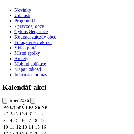
Novinky
Události
Program kina
Zpravodaj obce
Cyklovýlety obce
Koupací zájezdy obce
Fotogalerie z aktivit
Video portál
Místní spolky
Ankety
Mobilní aplikace
Mapa událostí
Informace od nás
Kalendář akcí
Srpen
2026
Po
Út
St
Čt
Pá
So
Ne
27
28
29
30
31
1
2
3
4
5
6
7
8
9
10
11
12
13
14
15
16
17
18
19
20
21
22
23