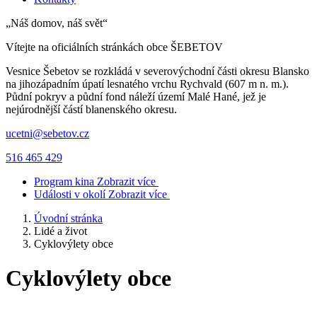
„Náš domov, náš svět“
Vítejte na oficiálních stránkách obce
ŠEBETOV
Vesnice Šebetov se rozkládá v severovýchodní části okresu Blansko
na jihozápadním úpatí lesnatého vrchu Rychvald (607 m n. m.).
Půdní pokryv a půdní fond náleží území Malé Hané, jež je
nejúrodnější částí blanenského okresu.
ucetni@sebetov.cz
516 465 429
Program kina
Zobrazit více
Události v okolí
Zobrazit více
Úvodní stránka
Lidé a život
Cyklovýlety obce
Cyklovýlety obce