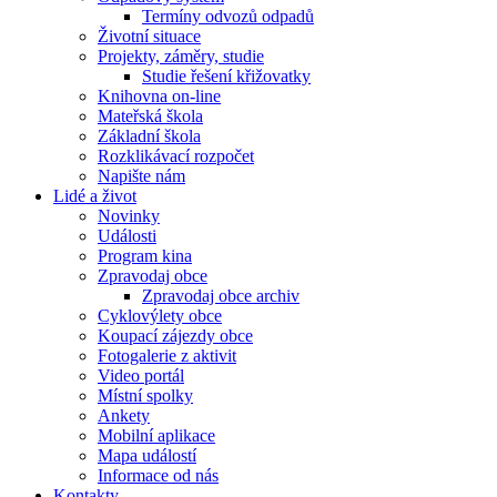
Termíny odvozů odpadů
Životní situace
Projekty, záměry, studie
Studie řešení křižovatky
Knihovna on-line
Mateřská škola
Základní škola
Rozklikávací rozpočet
Napište nám
Lidé a život
Novinky
Události
Program kina
Zpravodaj obce
Zpravodaj obce archiv
Cyklovýlety obce
Koupací zájezdy obce
Fotogalerie z aktivit
Video portál
Místní spolky
Ankety
Mobilní aplikace
Mapa událostí
Informace od nás
Kontakty