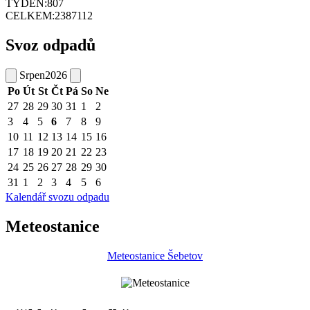
TÝDEN:
807
CELKEM:
2387112
Svoz odpadů
Srpen
2026
Po
Út
St
Čt
Pá
So
Ne
27
28
29
30
31
1
2
3
4
5
6
7
8
9
10
11
12
13
14
15
16
17
18
19
20
21
22
23
24
25
26
27
28
29
30
31
1
2
3
4
5
6
Kalendář svozu odpadu
Meteostanice
Meteostanice Šebetov