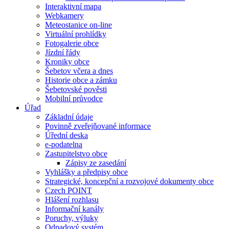
Interaktivní mapa
Webkamery
Meteostanice on-line
Virtuální prohlídky
Fotogalerie obce
Jízdní řády
Kroniky obce
Šebetov včera a dnes
Historie obce a zámku
Šebetovské pověsti
Mobilní průvodce
Úřad
Základní údaje
Povinně zveřejňované informace
Úřední deska
e-podatelna
Zastupitelstvo obce
Zápisy ze zasedání
Vyhlášky a předpisy obce
Strategické, koncepční a rozvojové dokumenty obce
Czech POINT
Hlášení rozhlasu
Informační kanály
Poruchy, výluky
Odpadový systém