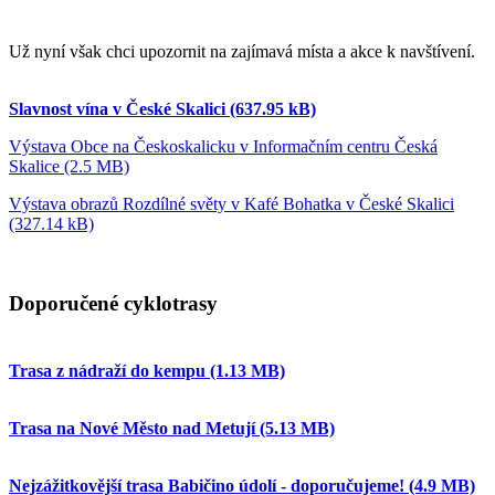
Už nyní však chci upozornit na zajímavá místa a akce k navštívení.
Slavnost vína v České Skalici (637.95 kB)
Výstava Obce na Českoskalicku v Informačním centru Česká
Skalice (2.5 MB)
Výstava obrazů Rozdílné světy v Kafé Bohatka v České Skalici
(327.14 kB)
Doporučené cyklotrasy
Trasa z nádraží do kempu (1.13 MB)
Trasa na Nové Město nad Metují (5.13 MB)
Nejzážitkovější trasa Babičino údolí - doporučujeme! (4.9 MB)