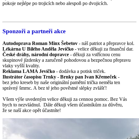
pokoje nejlépe po trojicích nebo alespoň po dvojicích.
Sponzoři a partneři akce
Autodoprava Roman Minx Šebetov
- náš patriot a přepravce kol.
Lékárna U Bílého Anděla Jevíčko
- velice děkuji za finanční dar.
České dráhy, národní dopravce
- děkuji za vstřícnou cenu
skupinové jízdenky a zaručeně pohodovou a bezpečnou přepravu
vlaky vyšší kvality.
Reklama LAMA Jevíčko
- dodávka a potisk triček.
Ilustrátor časopisu Trnky - Brnky pan Ivan Křemeček
-
bez jeho kreseb by naše originální pamětní trička neměla ten
správný šmrnc. A bez té jeho pověstné slépky zvlášť!
Všem výše uvedeným velice děkuji za cennou pomoc. Bez Vás
bych to nezvládnul. Dále děkuji všem účastníkům za důvěru,
že se naší akce opět účastníte!