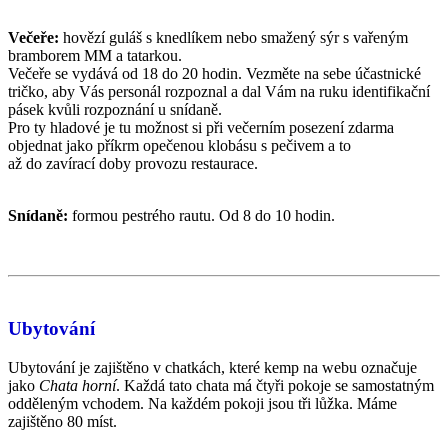
Večeře:
hovězí guláš s knedlíkem nebo smažený sýr s vařeným
bramborem MM a tatarkou.
Večeře se vydává od 18 do 20 hodin. Vezměte na sebe účastnické
tričko, aby Vás personál rozpoznal a dal Vám na ruku identifikační
pásek kvůli rozpoznání u snídaně.
Pro ty hladové je tu možnost si při večerním posezení zdarma
objednat jako příkrm opečenou klobásu s pečivem a to
až do zavírací doby provozu restaurace.
Snídaně:
formou pestrého rautu. Od 8 do 10 hodin.
Ubytování
Ubytování je zajištěno v chatkách, které kemp na webu označuje
jako
Chata horní
. Každá tato chata má čtyři pokoje se samostatným
odděleným vchodem. Na každém pokoji jsou tři lůžka. Máme
zajištěno 80 míst.