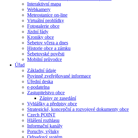
Interaktivní mapa
Webkamery
Meteostanice on-line
Virtuální prohlídky
Fotogalerie obce
Jízdní řády
Kroniky obce
Šebetov včera a dnes
Historie obce a zámku
Šebetovské pověsti
Mobilní průvodce
Úřad
Základní údaje
Povinně zveřejňované informace
Úřední deska
e-podatelna
Zastupitelstvo obce
Zápisy ze zasedání
Vyhlášky a předpisy obce
Strategické, koncepční a rozvojové dokumenty obce
Czech POINT
Hlášení rozhlasu
Informační kanály
Poruchy, výluky
Odpadový systém