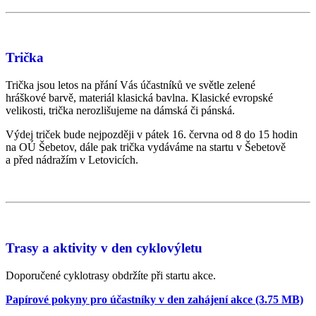
Trička
Trička jsou letos na přání Vás účastníků ve světle zelené
hráškové barvě, materiál klasická bavlna. Klasické evropské
velikosti, trička nerozlišujeme na dámská či pánská.
Výdej triček bude nejpozději v pátek 16. června od 8 do 15 hodin
na OÚ Šebetov, dále pak trička vydáváme na startu v Šebetově
a před nádražím v Letovicích.
Trasy a aktivity v den cyklovýletu
Doporučené cyklotrasy obdržíte při startu akce.
Papírové pokyny pro účastníky v den zahájení akce (3.75 MB)