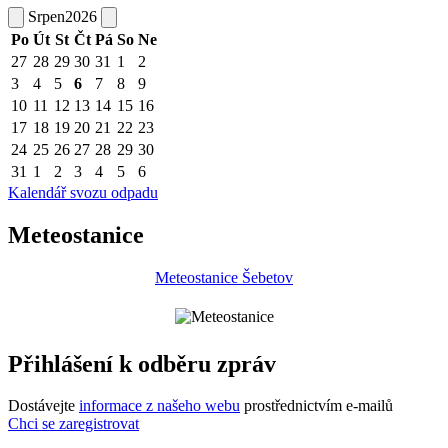
Srpen
2026
Po
Út
St
Čt
Pá
So
Ne
27
28
29
30
31
1
2
3
4
5
6
7
8
9
10
11
12
13
14
15
16
17
18
19
20
21
22
23
24
25
26
27
28
29
30
31
1
2
3
4
5
6
Kalendář svozu odpadu
Meteostanice
Meteostanice Šebetov
Přihlášení k odběru zpráv
Dostávejte
informace z našeho webu
prostřednictvím e-mailů
Chci se zaregistrovat