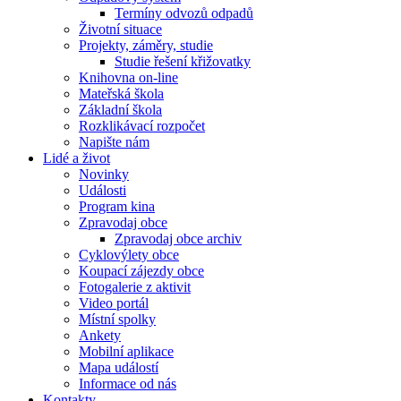
Termíny odvozů odpadů
Životní situace
Projekty, záměry, studie
Studie řešení křižovatky
Knihovna on-line
Mateřská škola
Základní škola
Rozklikávací rozpočet
Napište nám
Lidé a život
Novinky
Události
Program kina
Zpravodaj obce
Zpravodaj obce archiv
Cyklovýlety obce
Koupací zájezdy obce
Fotogalerie z aktivit
Video portál
Místní spolky
Ankety
Mobilní aplikace
Mapa událostí
Informace od nás
Kontakty