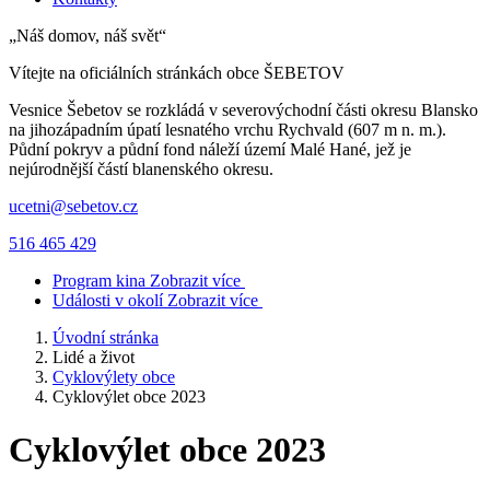
„Náš domov, náš svět“
Vítejte na oficiálních stránkách obce
ŠEBETOV
Vesnice Šebetov se rozkládá v severovýchodní části okresu Blansko
na jihozápadním úpatí lesnatého vrchu Rychvald (607 m n. m.).
Půdní pokryv a půdní fond náleží území Malé Hané, jež je
nejúrodnější částí blanenského okresu.
ucetni@sebetov.cz
516 465 429
Program kina
Zobrazit více
Události v okolí
Zobrazit více
Úvodní stránka
Lidé a život
Cyklovýlety obce
Cyklovýlet obce 2023
Cyklovýlet obce 2023