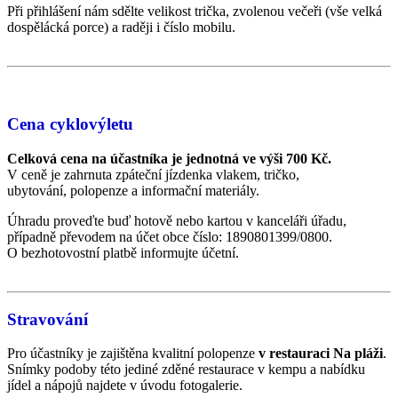
Při přihlášení nám sdělte velikost trička, zvolenou večeři (vše velká
dospělácká porce) a raději i číslo mobilu.
Cena cyklovýletu
Celková cena na účastníka je jednotná ve výši 700 Kč.
V ceně je zahrnuta zpáteční jízdenka vlakem, tričko,
ubytování, polopenze a informační materiály.
Úhradu proveďte buď hotově nebo kartou v kanceláři úřadu,
případně převodem na účet obce číslo: 1890801399/0800.
O bezhotovostní platbě informujte účetní.
Stravování
Pro účastníky je zajištěna kvalitní polopenze
v restauraci Na pláži
.
Snímky podoby této jediné zděné restaurace v kempu a nabídku
jídel a nápojů najdete v úvodu fotogalerie.