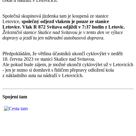
čekat u nádraží v Letovicích.
Společná skupinová jízdenka tam je koupená ze stanice
Letovice,
společný odjezd vlakem je pouze ze stanice
Letovice.
Vlak R 872 Svitava odjíždí v 7:37 hodin z Letovic.
Železniční stanice Skalice nad Svitavou je v tento den ve výluce
dopravy a jezdí tu jen náhradní autobusová doprava.
Předpokládám, že většina účastníků ukončí cyklovýlet v neděli
18. června 2023 ve stanici Skalice nad Svitavou.
Ale pokud bude zájem, je možné ukončit cyklovýlet už v Letovicích
- jen je nutno si domluvit s řidičem přepravy odložení kola
z nákladního auta na nádraží v Letovicích.
Spojení tam