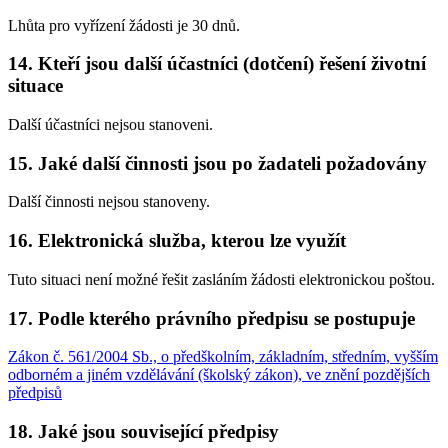
Lhůta pro vyřízení žádosti je 30 dnů.
14. Kteří jsou další účastníci (dotčení) řešení životní
situace
Další účastníci nejsou stanoveni.
15. Jaké další činnosti jsou po žadateli požadovány
Další činnosti nejsou stanoveny.
16. Elektronická služba, kterou lze využít
Tuto situaci není možné řešit zasláním žádosti elektronickou poštou.
17. Podle kterého právního předpisu se postupuje
Zákon č. 561/2004 Sb., o předškolním, základním, středním, vyšším
odborném a jiném vzdělávání (školský zákon), ve znění pozdějších
předpisů
18. Jaké jsou související předpisy