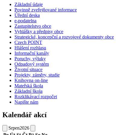
Základní údaje
Povinně zveřejňované informace
Úřední deska
e-podatelna
Zastupitelstvo obce
Vyhlášky a předpisy obce
Strategické, koncepční a rozvojové dokumenty obce
Czech POINT
Hlášení rozhlasu
Informační kanály
Poruchy, výluky
Odpadový systém
Životní situace
Projekty, záměry, studie
Knihovna on-line
Mateřská škola
Základní škola
Rozklikávací rozpočet
Napište nám
Kalendář akcí
Srpen
2026
Po
Út
St
Čt
Pá
So
Ne