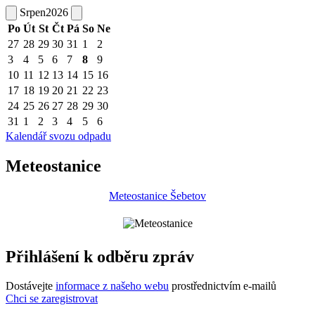
Srpen
2026
Po
Út
St
Čt
Pá
So
Ne
27
28
29
30
31
1
2
3
4
5
6
7
8
9
10
11
12
13
14
15
16
17
18
19
20
21
22
23
24
25
26
27
28
29
30
31
1
2
3
4
5
6
Kalendář svozu odpadu
Meteostanice
Meteostanice Šebetov
Přihlášení k odběru zpráv
Dostávejte
informace z našeho webu
prostřednictvím e-mailů
Chci se zaregistrovat