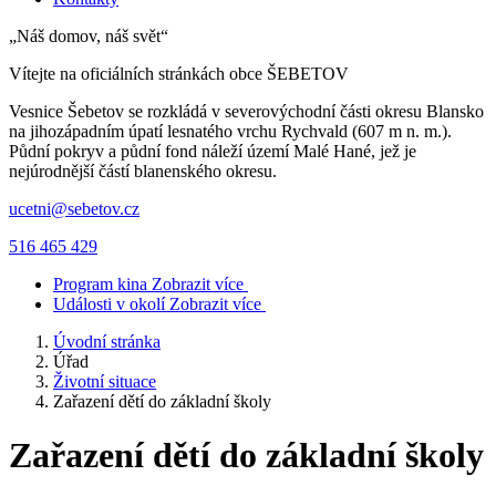
„Náš domov, náš svět“
Vítejte na oficiálních stránkách obce
ŠEBETOV
Vesnice Šebetov se rozkládá v severovýchodní části okresu Blansko
na jihozápadním úpatí lesnatého vrchu Rychvald (607 m n. m.).
Půdní pokryv a půdní fond náleží území Malé Hané, jež je
nejúrodnější částí blanenského okresu.
ucetni@sebetov.cz
516 465 429
Program kina
Zobrazit více
Události v okolí
Zobrazit více
Úvodní stránka
Úřad
Životní situace
Zařazení dětí do základní školy
Zařazení dětí do základní školy