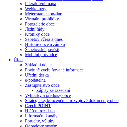
Interaktivní mapa
Webkamery
Meteostanice on-line
Virtuální prohlídky
Fotogalerie obce
Jízdní řády
Kroniky obce
Šebetov včera a dnes
Historie obce a zámku
Šebetovské pověsti
Mobilní průvodce
Úřad
Základní údaje
Povinně zveřejňované informace
Úřední deska
e-podatelna
Zastupitelstvo obce
Zápisy ze zasedání
Vyhlášky a předpisy obce
Strategické, koncepční a rozvojové dokumenty obce
Czech POINT
Hlášení rozhlasu
Informační kanály
Poruchy, výluky
Odpadový systém