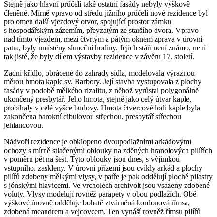
Stejně jako hlavní průčelí také ostatní fasády nebyly výškově
členěné. Mírně vpravo od středu jižního průčelí nové rezidence byl
prolomen další vjezdový otvor, spojující prostor zámku
s hospodářským zázemím, převzatým ze staršího dvora. Vpravo
nad tímto vjezdem, mezi čtvrtým a pátým oknem zprava v úrovni
patra, byly umístěny sluneční hodiny. Jejich stáří není známo, není
tak jisté, že byly dílem výstavby rezidence v závěru 17. století.
Zadní křídlo, obrácené do zahrady sídla, modelovala výraznou
měrou hmota kaple sv. Barbory. Její stavba vystupovala z plochy
fasády v podobě mělkého rizalitu, z něhož vyrůstal polygonálně
ukončený presbytář. Jeho hmota, stejně jako celý útvar kaple,
probíhaly v celé výšce budovy. Hmota čtvercové lodi kaple byla
zakončena barokní cibulovou střechou, presbytář střechou
jehlancovou.
Nádvoří rezidence je obklopeno dvoupodlažními arkádovými
ochozy s mírně stlačenými oblouky na zděných hranolových pilířích
v poměru pět na šest. Tyto oblouky jsou dnes, s výjimkou
vstupního, zaskleny. V úrovni přízemí jsou cvikly arkád a plochy
pilířů zdobeny mělkými vlysy, v patře je pak oddělují ploché pilastry
s jónskými hlavicemi. Ve vrcholech archivolt jsou vsazeny zdobené
voluty. Vlysy modelují rovněž parapety v obou podlažích. Obě
výškové úrovně odděluje bohatě ztvárněná kordonová římsa,
zdobená meandrem a vejcovcem. Ten vynáší rovněž římsu pilířů