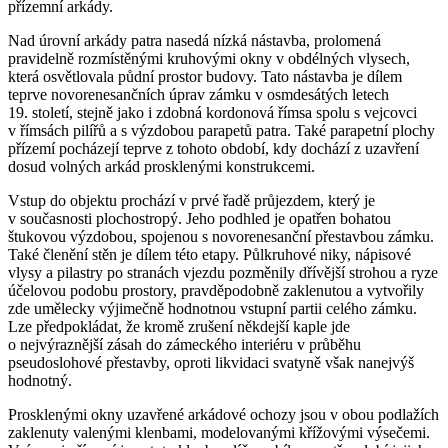
přízemní arkády.
Nad úrovní arkády patra nasedá nízká nástavba, prolomená
pravidelně rozmístěnými kruhovými okny v obdélných vlysech,
která osvětlovala půdní prostor budovy. Tato nástavba je dílem
teprve novorenesančních úprav zámku v osmdesátých letech
19. století, stejně jako i zdobná kordonová římsa spolu s vejcovci
v římsách pilířů a s výzdobou parapetů patra. Také parapetní plochy
přízemí pocházejí teprve z tohoto období, kdy dochází z uzavření
dosud volných arkád prosklenými konstrukcemi.
Vstup do objektu prochází v prvé řadě průjezdem, který je
v současnosti plochostropý. Jeho podhled je opatřen bohatou
štukovou výzdobou, spojenou s novorenesanční přestavbou zámku.
Také členění stěn je dílem této etapy. Půlkruhové niky, nápisové
vlysy a pilastry po stranách vjezdu pozměnily dřívější strohou a ryze
účelovou podobu prostory, pravděpodobně zaklenutou a vytvořily
zde umělecky výjimečně hodnotnou vstupní partii celého zámku.
Lze předpokládat, že kromě zrušení někdejší kaple jde
o nejvýraznější zásah do zámeckého interiéru v průběhu
pseudoslohové přestavby, oproti likvidaci svatyně však nanejvýš
hodnotný.
Prosklenými okny uzavřené arkádové ochozy jsou v obou podlažích
zaklenuty valenými klenbami, modelovanými křížovými výsečemi.