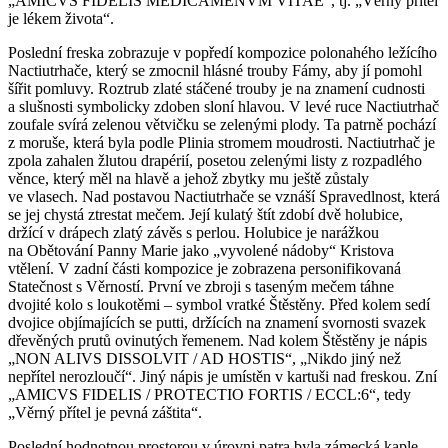
„AMICVS FIDELIS MEDICAMENVM VITAE“, tj. „Věrný přítel
je lékem života“.
Poslední freska zobrazuje v popředí kompozice polonahého ležícího
Nactiutrhače, který se zmocnil hlásné trouby Fámy, aby jí pomohl
šířit pomluvy. Roztrub zlaté stáčené trouby je na znamení cudnosti
a slušnosti symbolicky zdoben sloní hlavou. V levé ruce Nactiutrhač
zoufale svírá zelenou větvičku se zelenými plody. Ta patrně pochází
z moruše, která byla podle Plinia stromem moudrosti. Nactiutrhač je
zpola zahalen žlutou drapérií, posetou zelenými listy z rozpadlého
věnce, který měl na hlavě a jehož zbytky mu ještě zůstaly
ve vlasech. Nad postavou Nactiutrhače se vznáší Spravedlnost, která
se jej chystá ztrestat mečem. Její kulatý štít zdobí dvě holubice,
držící v drápech zlatý závěs s perlou. Holubice je narážkou
na Obětování Panny Marie jako „vyvolené nádoby“ Kristova
vtělení. V zadní části kompozice je zobrazena personifikovaná
Statečnost s Věrností. První ve zbroji s taseným mečem táhne
dvojité kolo s loukotěmi – symbol vratké Štěstěny. Před kolem sedí
dvojice objímajících se putti, držících na znamení svornosti svazek
dřevěných prutů ovinutých řemenem. Nad kolem Štěstěny je nápis
„NON ALIVS DISSOLVIT / AD HOSTIS“, „Nikdo jiný než
nepřítel nerozloučí“. Jiný nápis je umístěn v kartuši nad freskou. Zní
„AMICVS FIDELIS / PROTECTIO FORTIS / ECCL:6“, tedy
„Věrný přítel je pevná záštita“.
Poslední hodnotnou prostorou v úrovni patra byla zámecká kaple,