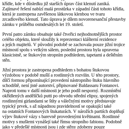
křídle, kde v důsledku již starších úprav část klenutí zaniká.
Zajímavé řešení nabízí malá prostůrka v západní části tohoto křídla,
která je zastropena zavěšenou látkovou klenbou ve tvaru
zrcadlového klenutí. Tato úprava je dílem novorenesanční přestavby
zámku v průběhu osmdesátých let 19. století.
První patro zámku obsahuje také čtveřici nejhodnotnějších prostor
celého objektu, které sloužily k reprezentaci klášterní rezidence
a jejích majitelů. V původní podobě se zachovala pouze jižní trojice
místností spolu s velkým sálem, poslední prostora byla upravena
klasicistně, se štukovým stropním podhledem, tapetami a deštěním
stěn.
Jižní prostora je zastropena podhledem s bohatou štukovou
výzdobou v podobě mušlí a rostlinných rozvilin. U této prostory,
dílčí formou připomínající provedení nástropního štuku hlavního
schodiště, není jisté autorství, připisované Baldassaru Fontanovi.
Naproti tomu v další místnosti je jeho podíl nesporný. Rozmístění
okřídlených andělíčků putti po obvodu střední elipsy, spojených
rostlinnými girlandami se štíty a válečnými motivy představuje
typický prvek, s až nápadnou pravidelností se opakující také
na ostatních Fontanových štukaturách. V nárožích partiích doplňují
výjev štukové vázy s barevně provedenými květinami. Rostlinné
motivy s mušlemi vynášejí také římsu stropního fabionu. Podobně
jako v předešlé místnosti jsou i zde stěny zdobeny pouze