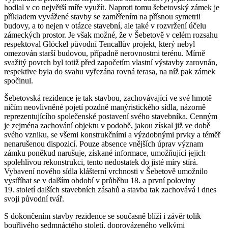
hodlal v co největší míře využít. Naproti tomu šebetovský zámek je
příkladem vyvážené stavby se zaměřením na přísnou symetrii
budovy, a to nejen v otázce stavební, ale také v rozvržení účelu
zámeckých prostor. Je však možné, že v Šebetově v celém rozsahu
respektoval Glöckel původní Tencallův projekt, který nebyl
omezován starší budovou, případně nerovnostmi terénu. Mírně
svažitý povrch byl totiž před započetím vlastní výstavby zarovnán,
respektive byla do svahu vyřezána rovná terasa, na níž pak zámek
spočinul.
Šebetovská rezidence je tak stavbou, zachovávající ve své hmotě
ničím neovlivněné pojetí pozdně manýristického sídla, názorně
reprezentujícího společenské postavení svého stavebníka. Cenným
je zejména zachování objektu v podobě, jakou získal již ve době
svého vzniku, se všemi konstrukčními a výzdobnými prvky a téměř
nenarušenou dispozicí. Pouze absence vnějších úprav význam
zámku poněkud narušuje, získané informace, umožňující jejich
spolehlivou rekonstrukci, tento nedostatek do jisté míry stírá.
Vybavení nového sídla klášterní vrchnosti v Šebetově umožnilo
vystříhat se v dalším období v průběhu 18. a první poloviny
19. století dalších stavebních zásahů a stavba tak zachovává i dnes
svoji původní tvář.
S dokončením stavby rezidence se současně blíží i závěr tolik
bouřlivého sedmnáctého století, doprovázeného velkými