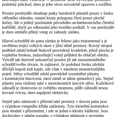
podobný průchod, dnes je jeho otvor novodobě upraven a rozšířen.
Prostor presbytáře obsahuje patky barokních pilastrů pouze v úseku
vítězného oblouku, ostatní kouty polygonu člení pouze ploché
lizény. Jde o jediný pozůstatek původního architektonického členění
kněžiště, zbylý po odbourání jeho horního podlaží. V ose presbytáře
je dnes umístěn přímý vstup ze zahrady zámku.
Hlavní schodiště do patra zámku je řešeno jako trojramenné a je
osvětleno trojicí velkých oken v jižní stěně prostory. Rovný stropní
podhled zdobí bohatě štukově provedený kvadrilob, jehož plocha je
vyplněna freskou, znázorňující volný průhled do oblačné oblohy.
Vytváří tak iluzivně nekonečný prostor již tak monumentálního
schodišťového útvaru. Je zajímavé, že podobná freska zdobila
dřívější kupoli lodi kaple, zde však v mnohem monstróznějším
pojetí. Stěny schodiště zdobí pravidelně rozmístěné pilastry
s korintskými hlavicemi, mezi nimiž se táhne girlandový pás. Stejné
pilastry jsou vloženy také v meziokenních úsecích stěny. Kuželkové
zábradlí je zhotoveno ze světlého mramoru, pilíře zábradlí nesou
kované svícny, dnes napájené elektricky.
Stejně jako místnosti v přízemí také prostory v úrovni patra jsou
s výjimkou vstupního křídla zaklenuty. Tyto klenební konstrukce
jsou shodné s přízemními, i zde se jedná o klenby klášterní. Jsou
dochovány v plném rozsahu, s výjimkou místnosti v severním