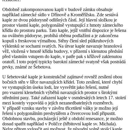
Obdobně zakomponovanou kapli v budově zámku obsahuje
například zámecké sídlo v Dřínově a Kroměřížsku. Zde sestává
kaple ze dvou půdorysně odlišných částí. Její hlavní složkou je
prostor vlastní kaple, polygonálně vystupující z hmoty zámeckého
křídla do prostoru parku. Tato kaple, jejíž vnitřní dispozice je řešena
na oválném půdoryse, probíhá oběma podlažími a je zakončena
kopulí s freskovou výmalbou. Stěny člení sled půlkruhových
výklenků se sochami svatých. Na útvar kaple navazuje hranolová
věž, vložená v hmotě křídla budovy, v přízemí s klenutou předsíní
před vlastním vstupem do kaple, v patře pak s křížově zaklenutou
oratoří. I toto pojetí typicky barokní zámecké svatyně však postrádá
prvky, známé ze Šebetova.
U šebetovské kaple je konstrukčně zajímavé rovněž zesílení obou
bočních stěn v šířce navazujících křídel. Toto zesílení, které chybí
ve vystupujícím úseku lodi, lze vysvětlit jako řešení, nutné
pro vsazení klenebních výběhů navazujících prostor s širokými
středními pasy. Také zařazení kaple v osmdesátých letech 17. století
mezi kostely vypovídá o jejích nezanedbatelných rozměrech.
V případě vzniku stavby v závěru třicetileté války je možno její
řešení s polygonálním presbytářem a čtvercovou lodí připustit.
Obdobnou stavbu, pocházející ještě z období renesance, je možno
dosud spatřit například v Poličce (hřbitovní kaple sv. Michala).
Nelze přitom vyloučit ani možnost, že původní volně stojící kaple,