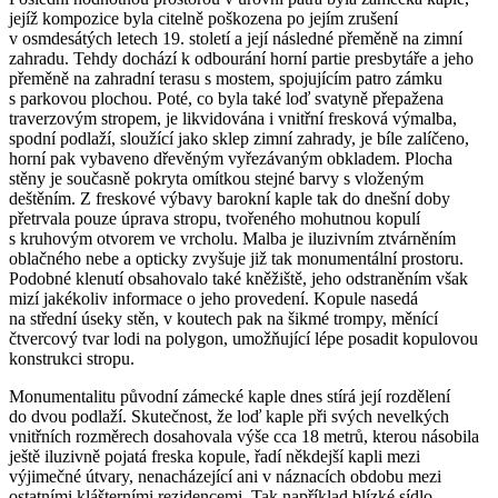
jejíž kompozice byla citelně poškozena po jejím zrušení
v osmdesátých letech 19. století a její následné přeměně na zimní
zahradu. Tehdy dochází k odbourání horní partie presbytáře a jeho
přeměně na zahradní terasu s mostem, spojujícím patro zámku
s parkovou plochou. Poté, co byla také loď svatyně přepažena
traverzovým stropem, je likvidována i vnitřní fresková výmalba,
spodní podlaží, sloužící jako sklep zimní zahrady, je bíle zalíčeno,
horní pak vybaveno dřevěným vyřezávaným obkladem. Plocha
stěny je současně pokryta omítkou stejné barvy s vloženým
deštěním. Z freskové výbavy barokní kaple tak do dnešní doby
přetrvala pouze úprava stropu, tvořeného mohutnou kopulí
s kruhovým otvorem ve vrcholu. Malba je iluzivním ztvárněním
oblačného nebe a opticky zvyšuje již tak monumentální prostoru.
Podobné klenutí obsahovalo také kněžiště, jeho odstraněním však
mizí jakékoliv informace o jeho provedení. Kopule nasedá
na střední úseky stěn, v koutech pak na šikmé trompy, měnící
čtvercový tvar lodi na polygon, umožňující lépe posadit kopulovou
konstrukci stropu.
Monumentalitu původní zámecké kaple dnes stírá její rozdělení
do dvou podlaží. Skutečnost, že loď kaple při svých nevelkých
vnitřních rozměrech dosahovala výše cca 18 metrů, kterou násobila
ještě iluzivně pojatá freska kopule, řadí někdejší kapli mezi
výjimečné útvary, nenacházející ani v náznacích obdobu mezi
ostatními klášterními rezidencemi. Tak například blízké sídlo