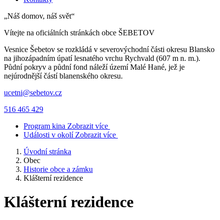
„Náš domov, náš svět“
Vítejte na oficiálních stránkách obce
ŠEBETOV
Vesnice Šebetov se rozkládá v severovýchodní části okresu Blansko
na jihozápadním úpatí lesnatého vrchu Rychvald (607 m n. m.).
Půdní pokryv a půdní fond náleží území Malé Hané, jež je
nejúrodnější částí blanenského okresu.
ucetni@sebetov.cz
516 465 429
Program kina
Zobrazit více
Události v okolí
Zobrazit více
Úvodní stránka
Obec
Historie obce a zámku
Klášterní rezidence
Klášterní rezidence