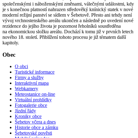
společenskými i náboženskými změnami, válečnými událostmi, kdy
je s konečnou platností nahrazen středověký knínický statek v nové
moderní režijní panství se sídlem v Šebetově. Přesto ani tehdy není
vývoj vrchnostenského areálu ukončen a následně po uvedení nové
rezidence do jejího života je pozornost řeholníků soustředěna
na ekonomickou složku areálu. Dochází k tomu již v prvních letech
nového 18. století. Přiblížení tohoto procesu je již tématem další
kapitoly.
Obec
O obci
Turistické informace
Firmy a služby
Interaktivní mapa
Webkamery
Meteostanice on-line
Virtuální prohlídky
Fotogalerie obce
Jízdní řády
Kroniky obce
Šebetov včera a dnes
Historie obce a zámku
Šebetovské pověsti