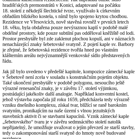
hradišťských premonstrátů v Konici, adaptované na počátku
18. století z někdejší šlechtické tvrze, využívalo k církevním
obřadům blízkého kostela, s nímž bylo spojeno krytou chodbou.
Rezidence ve Vřesovicích, nově stavěná rovněž v prvních letech
18. věku, byla obdařena pouze nevýraznou kaplí v podobě malé
obdélné prostory, kde pouze subtilní pas odděloval kněžiště od lodi.
Prostor presbytáře byl zde zaklenut plochou kopulí, ani v náznacích
nenacházející znaky šebetovské svatyně. Z pojetí kaple sv. Barbory
je zřejmé, že šebetovská rezidence tvořila hned po vlastním
klášterním areálu nejvýznamnější venkovské sídlo představených
řádu.
Jak již bylo uvedeno v předešlé kapitole, kompozice zámecké kaple
v Šebetově není zcela v souladu s konstrukčním pojetím objektu.
Také ukončení presbytáře v podobě polygonu, nesoucího ještě
výrazné renesanční znaky, je v závěru 17. století výjimkou,
postrádající jakékoliv další analogie. Například konventní kostel,
jehož výstavba započala již roku 1659, předcházela tedy výrazně
vzniku dnešního komplexu, získal tvar, blížící se raně barokním
svatyním, pronikajícím na naše území s vlnou jezuitských
stavebních aktivit či se stavbami kapucínů. Vznik zámecké kaple
„šebetovského“ tvaru je v závěru sedmnáctého století natolik
nepřijatelný, že umožňuje uvažovat o jejím převzetí ze starší stavby,
tedy o zakomponování starší svatyně do hmoty nově budované
rezidence.