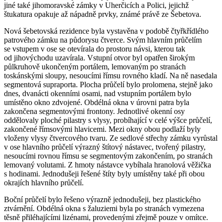
jiné také jihomoravské zámky v Uherčicích a Polici, jejichž
štukatura opakuje až nápadně prvky, známé právě ze Šebetova.
Nová šebetovská rezidence byla vystavěna v podobě čtyřkřídlého
patrového zámku na půdorysu čtverce. Svým hlavním průčelím
se vstupem v ose se otevírala do prostoru návsi, kterou tak
od jihovýchodu uzavírala. Vstupní otvor byl opatřen širokým
půlkruhově ukončeným portálem, lemovaným po stranách
toskánskými sloupy, nesoucími římsu rovného kladí. Na ně nasedala
segmentová supraporta. Plocha průčelí bylo prolomena, stejně jako
dnes, dvanácti okenními osami, nad vstupním portálem bylo
umístěno okno zdvojené. Obdélná okna v úrovni patra byla
zakončena segmentovými frontony. Jednotlivé okenní osy
oddělovaly ploché pilastry s vlysy, probíhající v celé výšce průčelí,
zakončené římsovými hlavicemi. Mezi okny obou podlaží byly
vloženy vlysy čtvercového tvaru. Ze sedlové střechy zámku vyrůstal
v ose hlavního průčelí výrazný štítový nástavec, tvořený pilastry,
nesoucími rovnou římsu se segmentovým zakončením, po stranách
lemovaný volutami. Z hmoty nástavce vybíhala hranolová věžička
s hodinami. Jednodušeji řešené štíty byly umístěny také při obou
okrajích hlavního průčelí.
Boční průčelí bylo řešeno výrazně jednodušeji, bez plastického
ztvárnění. Obdélná okna s žaluziemi byla po stranách vymezena
těsně přiléhajícími lizénami, provedenými zřejmě pouze v omítce.