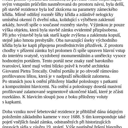
svým vstupním průčelím nasměrovaná do prostoru návsi, byla delší,
při stavbě rezidence byla loď zkrácena na parametry zámeckého
křídla. Mírně odlišný rozměr šířky křídla a zdánlivě nelogicky
umístěná okenní či dveřní nika, kolidující s výběhem zaklenutí
arkády, hovoří spíše o současné rozměry stavby. Výjimkou je pouze
výška objektu, která byla stavbě zámku evidentně přizpůsobena.
Při jeho výstavbě byla tak starší kaple zvýšena a zaklenuta kopulí,
stejně jako hmota presbytáře. Oba navazující úseky východního
křídla byla ke kapli připojena prostřednictvím přizdívek. Z prostoru
chodby v přízemí zámku byl prolomen či spíše upraven hlavní vstup
do interiéru svatyně, vyzdobený monumentálním a umělecky vysoce
hodnotným portálem. Tento portál nese znaky raně barokního
tvarosloví, které mají velmi blízko právě k tvorbě architekta
Giovanni Pietra Tencally. Ostění portálu je po obvodě rámováno
profilovanou lištou, která je v nadpraží několikrát zalomena.
Po stranách jsou k ostění přiloženy hladké polosloupy s patkami
a kompozitními hlavicemi. Na ostění a polosloupy dosedá masivní
profilované zalamované segmentově ukončené kladí, které je zčásti
rozekláno. K hlavicím sloupů jsou z boku přiloženy voluty
s kapkami.
Doba vzniku nové šebetovské rezidence je přibližně dána údajným
položením základního kamene v roce 1688. S tím koresponduje také
pojetí vnějších fasád zámku, odstraněných při historizujících
úpravách sídla v závěru 19. století. Výše nastíněné řešení hlavního