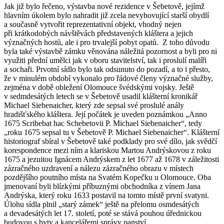
Jak již bylo řečeno, výstavba nové rezidence v Šebetově, jejímž
hlavním úkolem bylo nahradit již zcela nevyhovující starší obydlí
a současně vytvořit reprezentativní objekt, vhodný nejen
při krátkodobých návštěvách představených kláštera a jejich
význačných hostů, ale i pro trvalejší pobyt opatů. Z toho důvodu
byla také výstavbě zámku věnována náležitá pozornost a byli pro ni
využiti přední umělci jak v oboru stavitelství, tak i proslulí malíři
a sochaři. Prvotní sídlo bylo tak odsunuto do pozadí, a to i přesto,
že v minulém období vykonalo pro řádové členy význačné služby,
zejména v době obležení Olomouce švédskými vojsky. Ještě
v sedmdesátých letech se v Šebetově usadil klášterní kronikář
Michael Siebenaicher, který zde sepsal své proslulé anály
hradišťského kláštera. Její počátek je uveden poznámkou „Anno
1675 Scribebat hac Schebetovii P. Michael Siebenaicher“, tedy
„roku 1675 sepsal tu v Šebetově P. Michael Siebenaicher“. Klášterní
historiograf sbíral v Šebetově také podklady pro své dílo, jak svědčí
korespondence mezi ním a klariskou Martou Andrýskovou z roku
1675 a jezuitou Ignácem Andrýskem z let 1677 až 1678 v záležitosti
zázračného uzdravení a nálezu zázračného obrazu v místech
pozdějšího poutního místa na Svatém Kopečku u Olomouce. Oba
jmenovaní byli blízkými příbuznými obchodníka z vínem Jana
Andrýska, který roku 1633 postavil na tomto místě první svatyni.
Úlohu sídla plnil „starý zámek“ ještě na přelomu osmdesátých
a devadesátých let 17. století, poté se stává pouhou úřednickou
budovou s byty a kancelářemi správy panství.