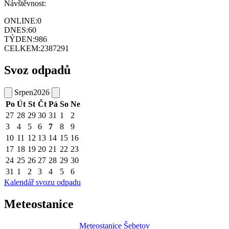
Návštěvnost:
ONLINE:
0
DNES:
60
TÝDEN:
986
CELKEM:
2387291
Svoz odpadů
Srpen
2026
Po
Út
St
Čt
Pá
So
Ne
27
28
29
30
31
1
2
3
4
5
6
7
8
9
10
11
12
13
14
15
16
17
18
19
20
21
22
23
24
25
26
27
28
29
30
31
1
2
3
4
5
6
Kalendář svozu odpadu
Meteostanice
Meteostanice Šebetov