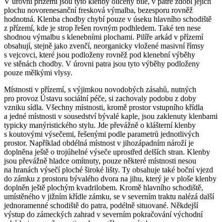
V úrovni přízemí jsou tyto klenby olíčeny bíle, v patře zdobí jejich
plochu novorenesanční fresková výmalba, bezesporu rovněž
hodnotná. Klenba chodby chybí pouze v úseku hlavního schodiště
z přízemí, kde je strop řešen rovným podhledem. Také ten nese
shodnou výmalbu s klenebními plochami. Pilíře arkád v přízemí
obsahují, stejně jako zvenčí, neorganicky vložené masivní římsy
s vejcovci, které jsou podloženy rovněž pod klenební výběhy
ve stěnách chodby. V úrovni patra jsou tyto výběhy podloženy
pouze mělkými vlysy.
Místnosti v přízemí, s výjimkou novodobých zásahů, nutných
pro provoz Ústavu sociální péče, si zachovaly podobu z doby
vzniku sídla. Všechny místnosti, kromě prostor vstupního křídla
a jedné místnosti v sousedství bývalé kaple, jsou zaklenuty klenbami
typicky manýristického stylu. Jde převážně o klášterní klenby
s koutovými výsečemi, řešenými podle parametrů jednotlivých
prostor. Například obdélná místnost v jihozápadním nároží je
doplněna ještě o trojúhelné výseče uprostřed delších stran. Klenby
jsou převážně hladce omítnuty, pouze některé místnosti nesou
na hranách výsečí ploché široké lišty. Ty obsahuje také boční vjezd
do zámku z prostoru bývalého dvora na jihu, který je v ploše klenby
doplněn ještě plochým kvadrilobem. Kromě hlavního schodiště,
umístěného v jižním křídle zámku, se v severním traktu nalézá další
jednoramenné schodiště do patra, podélně situované. Někdejší
výstup do zámeckých zahrad v severním pokračování východní