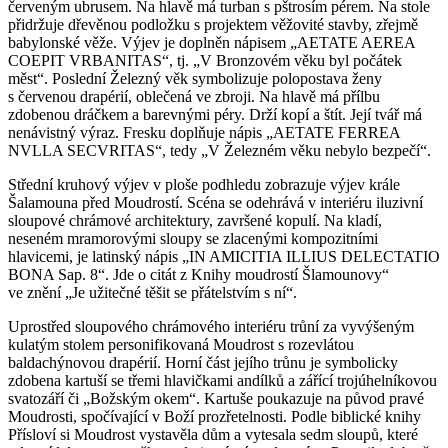
červeným ubrusem. Na hlavě má turban s pštrosím pérem. Na stole
přidržuje dřevěnou podložku s projektem věžovité stavby, zřejmě
babylonské věže. Výjev je doplněn nápisem „AETATE AEREA
COEPIT VRBANITAS“, tj. „V Bronzovém věku byl počátek
měst“. Poslední Železný věk symbolizuje polopostava ženy
s červenou drapérií, oblečená ve zbroji. Na hlavě má přílbu
zdobenou dráčkem a barevnými péry. Drží kopí a štít. Její tvář má
nenávistný výraz. Fresku doplňuje nápis „AETATE FERREA
NVLLA SECVRITAS“, tedy „V Železném věku nebylo bezpečí“.
Střední kruhový výjev v ploše podhledu zobrazuje výjev krále
Šalamouna před Moudrostí. Scéna se odehrává v interiéru iluzivní
sloupové chrámové architektury, završené kopulí. Na kladí,
neseném mramorovými sloupy se zlacenými kompozitními
hlavicemi, je latinský nápis „IN AMICITIA ILLIUS DELECTATIO
BONA Sap. 8“. Jde o citát z Knihy moudrostí Šlamounovy“
ve znění „Je užitečné těšit se přátelstvím s ní“.
Uprostřed sloupového chrámového interiéru trůní za vyvýšeným
kulatým stolem personifikovaná Moudrost s rozevlátou
baldachýnovou drapérií. Horní část jejího trůnu je symbolicky
zdobena kartuší se třemi hlavičkami andílků a zářící trojúhelníkovou
svatozáří či „Božským okem“. Kartuše poukazuje na původ pravé
Moudrosti, spočívající v Boží prozřetelnosti. Podle biblické knihy
Přísloví si Moudrost vystavěla dům a vytesala sedm sloupů, které