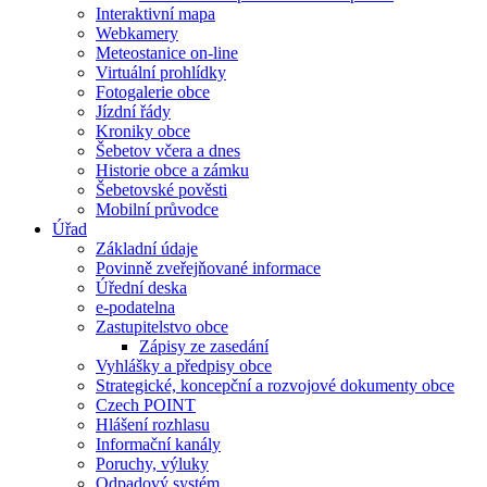
Interaktivní mapa
Webkamery
Meteostanice on-line
Virtuální prohlídky
Fotogalerie obce
Jízdní řády
Kroniky obce
Šebetov včera a dnes
Historie obce a zámku
Šebetovské pověsti
Mobilní průvodce
Úřad
Základní údaje
Povinně zveřejňované informace
Úřední deska
e-podatelna
Zastupitelstvo obce
Zápisy ze zasedání
Vyhlášky a předpisy obce
Strategické, koncepční a rozvojové dokumenty obce
Czech POINT
Hlášení rozhlasu
Informační kanály
Poruchy, výluky
Odpadový systém