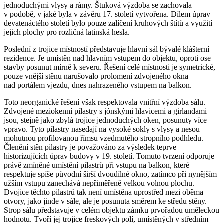
jednoduchými vlysy a rámy. Štuková výzdoba se zachovala
v podobě, v jaké byla v závěru 17. století vytvořena. Dílem úprav
devatenáctého století bylo pouze zalíčení kruhových štítů a využití
jejich plochy pro rozličná latinská hesla.
Poslední z trojice místností představuje hlavní sál bývalé klášterní
rezidence. Je umístěn nad hlavním vstupem do objektu, oproti ose
stavby posunut mírně k severu. Řešení celé místnosti je symetrické,
pouze vnější stěnu narušovalo prolomení zdvojeného okna
nad portálem vjezdu, dnes nahrazeného vstupem na balkon.
Toto neorganické řešení však respektovala vnitřní výzdoba sálu.
Zdvojené meziokenní pilastry s jónskými hlavicemi a girlandami
jsou, stejně jako zbylá trojice jednoduchých oken, posunuty více
vpravo. Tyto pilastry nasedají na vysoké sokly s vlysy a nesou
mohutnou profilovanou římsu vzedmutého stropního podhledu.
Členění stěn pilastry je považováno za výsledek teprve
historizujících úprav budovy v 19. století. Tomuto tvrzení odporuje
právě zmíněné umístění pilastrů při vstupu na balkon, které
respektuje spíše původní širší dvoudílné okno, zatímco při nynějším
užším vstupu zanechává nepřiměřeně velkou volnou plochu.
Dvojice těchto pilastrů tak není umístěna uprostřed mezi oběma
otvory, jako jinde v sále, ale je posunuta směrem ke středu stěny.
Strop sálu představuje v celém objektu zámku prvořadou uměleckou
hodnotu. Tvoří jej trojice freskových polí, umístěných v středním