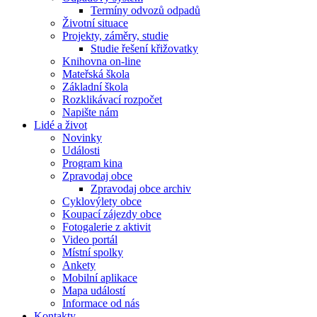
Termíny odvozů odpadů
Životní situace
Projekty, záměry, studie
Studie řešení křižovatky
Knihovna on-line
Mateřská škola
Základní škola
Rozklikávací rozpočet
Napište nám
Lidé a život
Novinky
Události
Program kina
Zpravodaj obce
Zpravodaj obce archiv
Cyklovýlety obce
Koupací zájezdy obce
Fotogalerie z aktivit
Video portál
Místní spolky
Ankety
Mobilní aplikace
Mapa událostí
Informace od nás
Kontakty