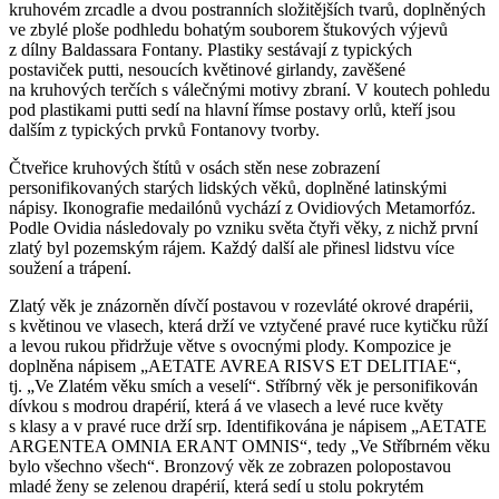
kruhovém zrcadle a dvou postranních složitějších tvarů, doplněných
ve zbylé ploše podhledu bohatým souborem štukových výjevů
z dílny Baldassara Fontany. Plastiky sestávají z typických
postaviček putti, nesoucích květinové girlandy, zavěšené
na kruhových terčích s válečnými motivy zbraní. V koutech pohledu
pod plastikami putti sedí na hlavní římse postavy orlů, kteří jsou
dalším z typických prvků Fontanovy tvorby.
Čtveřice kruhových štítů v osách stěn nese zobrazení
personifikovaných starých lidských věků, doplněné latinskými
nápisy. Ikonografie medailónů vychází z Ovidiových Metamorfóz.
Podle Ovidia následovaly po vzniku světa čtyři věky, z nichž první
zlatý byl pozemským rájem. Každý další ale přinesl lidstvu více
soužení a trápení.
Zlatý věk je znázorněn dívčí postavou v rozevláté okrové drapérii,
s květinou ve vlasech, která drží ve vztyčené pravé ruce kytičku růží
a levou rukou přidržuje větve s ovocnými plody. Kompozice je
doplněna nápisem „AETATE AVREA RISVS ET DELITIAE“,
tj. „Ve Zlatém věku smích a veselí“. Stříbrný věk je personifikován
dívkou s modrou drapérií, která á ve vlasech a levé ruce květy
s klasy a v pravé ruce drží srp. Identifikována je nápisem „AETATE
ARGENTEA OMNIA ERANT OMNIS“, tedy „Ve Stříbrném věku
bylo všechno všech“. Bronzový věk ze zobrazen polopostavou
mladé ženy se zelenou drapérií, která sedí u stolu pokrytém