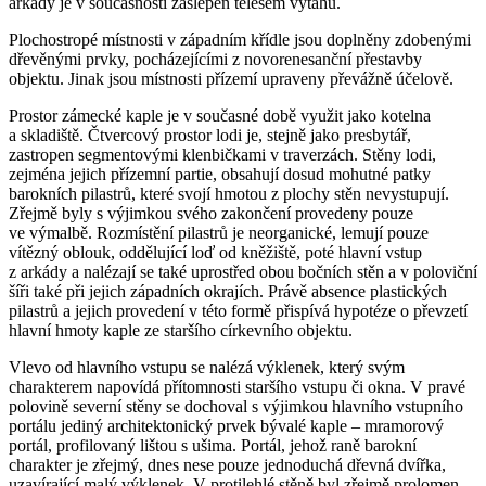
arkády je v současnosti zaslepen tělesem výtahu.
Plochostropé místnosti v západním křídle jsou doplněny zdobenými
dřevěnými prvky, pocházejícími z novorenesanční přestavby
objektu. Jinak jsou místnosti přízemí upraveny převážně účelově.
Prostor zámecké kaple je v současné době využit jako kotelna
a skladiště. Čtvercový prostor lodi je, stejně jako presbytář,
zastropen segmentovými klenbičkami v traverzách. Stěny lodi,
zejména jejich přízemní partie, obsahují dosud mohutné patky
barokních pilastrů, které svojí hmotou z plochy stěn nevystupují.
Zřejmě byly s výjimkou svého zakončení provedeny pouze
ve výmalbě. Rozmístění pilastrů je neorganické, lemují pouze
vítězný oblouk, oddělující loď od kněžiště, poté hlavní vstup
z arkády a nalézají se také uprostřed obou bočních stěn a v poloviční
šíři také při jejich západních okrajích. Právě absence plastických
pilastrů a jejich provedení v této formě přispívá hypotéze o převzetí
hlavní hmoty kaple ze staršího církevního objektu.
Vlevo od hlavního vstupu se nalézá výklenek, který svým
charakterem napovídá přítomnosti staršího vstupu či okna. V pravé
polovině severní stěny se dochoval s výjimkou hlavního vstupního
portálu jediný architektonický prvek bývalé kaple – mramorový
portál, profilovaný lištou s ušima. Portál, jehož raně barokní
charakter je zřejmý, dnes nese pouze jednoduchá dřevná dvířka,
uzavírající malý výklenek. V protilehlé stěně byl zřejmě prolomen