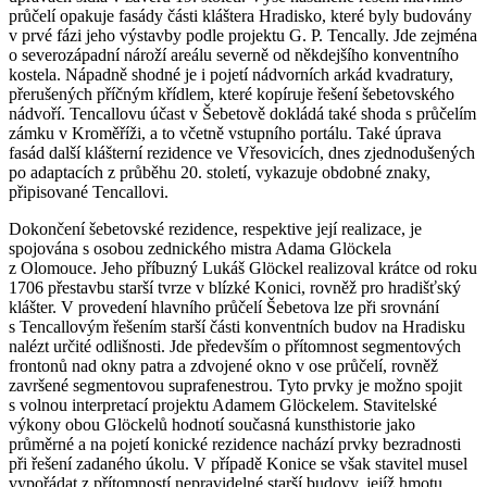
průčelí opakuje fasády části kláštera Hradisko, které byly budovány
v prvé fázi jeho výstavby podle projektu G. P. Tencally. Jde zejména
o severozápadní nároží areálu severně od někdejšího konventního
kostela. Nápadně shodné je i pojetí nádvorních arkád kvadratury,
přerušených příčným křídlem, které kopíruje řešení šebetovského
nádvoří. Tencallovu účast v Šebetově dokládá také shoda s průčelím
zámku v Kroměříži, a to včetně vstupního portálu. Také úprava
fasád další klášterní rezidence ve Vřesovicích, dnes zjednodušených
po adaptacích z průběhu 20. století, vykazuje obdobné znaky,
připisované Tencallovi.
Dokončení šebetovské rezidence, respektive její realizace, je
spojována s osobou zednického mistra Adama Glöckela
z Olomouce. Jeho příbuzný Lukáš Glöckel realizoval krátce od roku
1706 přestavbu starší tvrze v blízké Konici, rovněž pro hradišťský
klášter. V provedení hlavního průčelí Šebetova lze při srovnání
s Tencallovým řešením starší části konventních budov na Hradisku
nalézt určité odlišnosti. Jde především o přítomnost segmentových
frontonů nad okny patra a zdvojené okno v ose průčelí, rovněž
završené segmentovou suprafenestrou. Tyto prvky je možno spojit
s volnou interpretací projektu Adamem Glöckelem. Stavitelské
výkony obou Glöckelů hodnotí současná kunsthistorie jako
průměrné a na pojetí konické rezidence nachází prvky bezradnosti
při řešení zadaného úkolu. V případě Konice se však stavitel musel
vypořádat z přítomností nepravidelné starší budovy, jejíž hmotu