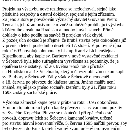
Projekt na výstavbu nové rezidence se nedochoval, stejně jako
příslušné rozpočty a ostatní doklady, spojené s jejím zřízením.
Za jeho autora je považován význačný stavitel Giovanni Pietro
Tencalla, jehož autorstvím je rovněž souběžně probíhající výstavba
klášterního areálu na Hradisku a mnoho jiných staveb. Přímé
doklady o jeho podílu na stavbě či projektu však chybí.
Z pozdějších dokladů je zřejmé, že hrubá stavba byla dokončena již
v prvních letech posledního desetiletí 17. století. V polovině října
roku 1693 povoluje olomoucký biskup Karel z Lichtenštejna-
Kastelkornu, aby kaple sv. Barbory v nově vystavěné rezidenci
v Šebetově byla jeho sufragánem vysvěcena za podmínky, že je
opatřena také ostatky. Již 20. května téhož roku přichází
na Hradisko malíř z Velehradu, který měl vyzdobit zámeckou kapli
sv. Barbory v Šebetově. Záhy však v Šebetově onemocněl
a 18. června po převozu do kláštera umírá. Jméno malíře není
známé, stejně jako jméno sochaře, kterému byly 21. října roku
1693 zadány sochařské práce.
Výzdoba zámecké kaple byla v průběhu roku 1695 dokončena.
V únoru tohoto roku byl do kaple převezen starý varhanní pozitiv
ze Svatého Kopečka. Převoz se uskutečnil při zpáteční cestě
povozů, dopravujících ze Šebetova kamenné kvádry, určené
pro stavbu hlavní konventní věže. 5. června 1695 nařídil převor, aby
byl odvezen do Brna k přelití vadný zvon, určený pro rezidenční