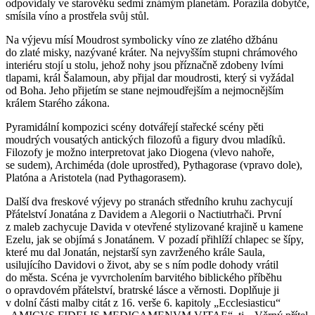
odpovídaly ve starověku sedmi známým planetám. Porazila dobytče,
smísila víno a prostřela svůj stůl.
Na výjevu mísí Moudrost symbolicky víno ze zlatého džbánu
do zlaté misky, nazývané kráter. Na nejvyšším stupni chrámového
interiéru stojí u stolu, jehož nohy jsou příznačně zdobeny lvími
tlapami, král Šalamoun, aby přijal dar moudrosti, který si vyžádal
od Boha. Jeho přijetím se stane nejmoudřejším a nejmocnějším
králem Starého zákona.
Pyramidální kompozici scény dotvářejí stařecké scény pěti
moudrých vousatých antických filozofů a figury dvou mladíků.
Filozofy je možno interpretovat jako Diogena (vlevo nahoře,
se sudem), Archiméda (dole uprostřed), Pythagorase (vpravo dole),
Platóna a Aristotela (nad Pythagorasem).
Další dva freskové výjevy po stranách středního kruhu zachycují
Přátelství Jonatána z Davidem a Alegorii o Nactiutrhači. První
z maleb zachycuje Davida v otevřené stylizované krajině u kamene
Ezelu, jak se objímá s Jonatánem. V pozadí přihlíží chlapec se šípy,
které mu dal Jonatán, nejstarší syn zavrženého krále Saula,
usilujícího Davidovi o život, aby se s ním podle dohody vrátil
do města. Scéna je vyvrcholením barvitého biblického příběhu
o opravdovém přátelství, bratrské lásce a věrnosti. Doplňuje ji
v dolní části malby citát z 16. verše 6. kapitoly „Ecclesiasticu“