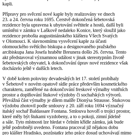
kapli.
Přípravy pro svěcení nové kaple byly realizovány ve dnech
23. a 24. června roku 1695. Čerstvě dokončená šebetovská
rezidence byla upravena k ubytování světitele a hostů, další byli
umístěni v zámku v Laškově nedaleko Konice, který sloužil jako
rezidence probošta augustiniánského kláštera Všech Svatých
v Olomouci. K slavnostnímu vysvěcení kaple za účasti
olomouckého světícího biskupa a designovaného pražského
arcibiskupa Jana Josefa hraběte Breunera došlo 26. června. Tento
akt představoval významnou událost v jinak stereotypním životě
šebetovských obyvatel, k dokončování úprav nové rezidence však
docházelo ještě v dalších letech.
V době kolem poloviny devadesátých let 17. století probíhaly
v Šebetově v novém opatově sídle práce především kosmetického
charakteru, zaměřené na dokončování freskové výmalby vnitřních
prostor a doplňování štukové výzdoby či sochařských výtvorů.
Převážná část výmalby je dílem malíře Dionýsa Strausse. Štukovou
výzdobu zhotovil podle smlouvy z 20. září roku 1694 význačný
italský sochař Baldassare Fontana. Smlouva hovoří o trojici prostor,
které měly být štukami vyzdobeny, a to o pokoji, zimní jídelně
a sále. Tyto místnosti lze hledat v čelním křídle zámku, jak bude
ještě podrobněji uvedeno. Fontana pracoval již nějakou dobu
pro klášter Hradisko, pozůstatky jeho práce dosud uchovávají mimo