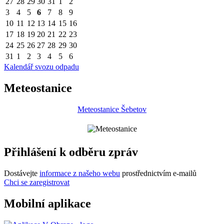
27
28
29
30
31
1
2
3
4
5
6
7
8
9
10
11
12
13
14
15
16
17
18
19
20
21
22
23
24
25
26
27
28
29
30
31
1
2
3
4
5
6
Kalendář svozu odpadu
Meteostanice
Meteostanice Šebetov
Přihlášení k odběru zpráv
Dostávejte
informace z našeho webu
prostřednictvím e-mailů
Chci se zaregistrovat
Mobilní aplikace