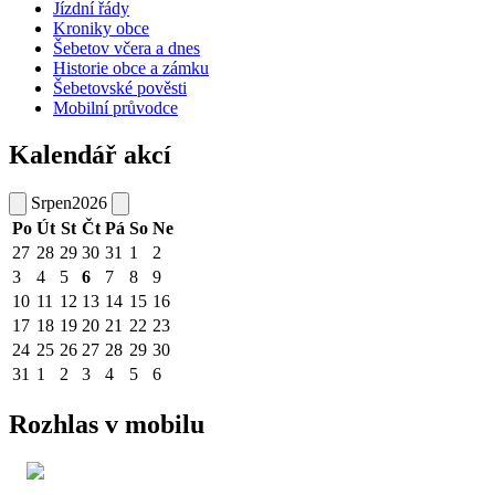
Jízdní řády
Kroniky obce
Šebetov včera a dnes
Historie obce a zámku
Šebetovské pověsti
Mobilní průvodce
Kalendář akcí
Srpen
2026
Po
Út
St
Čt
Pá
So
Ne
27
28
29
30
31
1
2
3
4
5
6
7
8
9
10
11
12
13
14
15
16
17
18
19
20
21
22
23
24
25
26
27
28
29
30
31
1
2
3
4
5
6
Rozhlas v mobilu