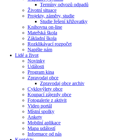
Termíny odvozů odpadů
Životní situace
Projekty, záměry, studie
Studie řešení křižovatky
Knihovna on-line
Mateřská škola
Základní škola
Rozklikávací rozpočet
Napište nám
Lidé a život
Novinky
Události
Program kina
Zpravodaj obce
Zpravodaj obce archiv
Cyklovýlety obce
Koupací zájezdy obce
Fotogalerie z aktivit
Video portál
Místní spolky
Ankety
Mobilní aplikace
Mapa událostí
Informace od nás
Kontakty