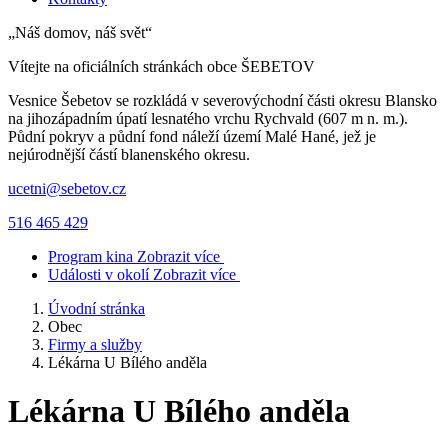
„Náš domov, náš svět“
Vítejte na oficiálních stránkách obce
ŠEBETOV
Vesnice Šebetov se rozkládá v severovýchodní části okresu Blansko
na jihozápadním úpatí lesnatého vrchu Rychvald (607 m n. m.).
Půdní pokryv a půdní fond náleží území Malé Hané, jež je
nejúrodnější částí blanenského okresu.
ucetni@sebetov.cz
516 465 429
Program kina
Zobrazit více
Události v okolí
Zobrazit více
Úvodní stránka
Obec
Firmy a služby
Lékárna U Bílého anděla
Lékárna U Bílého anděla