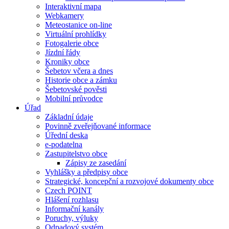
Interaktivní mapa
Webkamery
Meteostanice on-line
Virtuální prohlídky
Fotogalerie obce
Jízdní řády
Kroniky obce
Šebetov včera a dnes
Historie obce a zámku
Šebetovské pověsti
Mobilní průvodce
Úřad
Základní údaje
Povinně zveřejňované informace
Úřední deska
e-podatelna
Zastupitelstvo obce
Zápisy ze zasedání
Vyhlášky a předpisy obce
Strategické, koncepční a rozvojové dokumenty obce
Czech POINT
Hlášení rozhlasu
Informační kanály
Poruchy, výluky
Odpadový systém