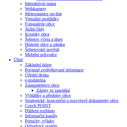
Interaktivní mapa
Webkamery
Meteostanice on-line
Virtuální prohlídky
Fotogalerie obce
Jízdní řády
Kroniky obce
Šebetov včera a dnes
Historie obce a zámku
Šebetovské pověsti
Mobilní průvodce
Úřad
Základní údaje
Povinně zveřejňované informace
Úřední deska
e-podatelna
Zastupitelstvo obce
Zápisy ze zasedání
Vyhlášky a předpisy obce
Strategické, koncepční a rozvojové dokumenty obce
Czech POINT
Hlášení rozhlasu
Informační kanály
Poruchy, výluky
Odpadový systém