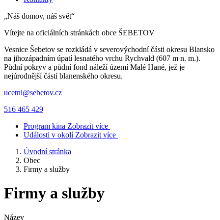
„Náš domov, náš svět“
Vítejte na oficiálních stránkách obce
ŠEBETOV
Vesnice Šebetov se rozkládá v severovýchodní části okresu Blansko
na jihozápadním úpatí lesnatého vrchu Rychvald (607 m n. m.).
Půdní pokryv a půdní fond náleží území Malé Hané, jež je
nejúrodnější částí blanenského okresu.
ucetni@sebetov.cz
516 465 429
Program kina
Zobrazit více
Události v okolí
Zobrazit více
Úvodní stránka
Obec
Firmy a služby
Firmy a služby
Název