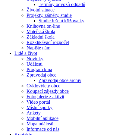
Termíny odvozů odpadů
Životní situace
Projekty, záměry, studie
Studie řešení křižovatky
Knihovna on-line
Mateřská škola
Základní škola
Rozklikávací rozpočet
Napište nám
Lidé a život
Novinky
Události
Program kina
Zpravodaj obce
Zpravodaj obce archiv
Cyklovýlety obce
Koupací zájezdy obce
Fotogalerie z aktivit
Video portál
Místní spolky
Ankety
Mobilní aplikace
Mapa událostí
Informace od nás
Kontakty