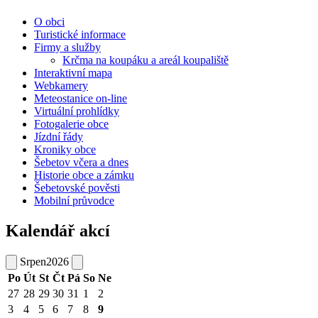
O obci
Turistické informace
Firmy a služby
Krčma na koupáku a areál koupaliště
Interaktivní mapa
Webkamery
Meteostanice on-line
Virtuální prohlídky
Fotogalerie obce
Jízdní řády
Kroniky obce
Šebetov včera a dnes
Historie obce a zámku
Šebetovské pověsti
Mobilní průvodce
Kalendář akcí
Srpen
2026
Po
Út
St
Čt
Pá
So
Ne
27
28
29
30
31
1
2
3
4
5
6
7
8
9