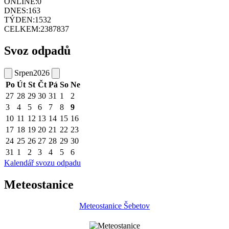
ONLINE:
0
DNES:
163
TÝDEN:
1532
CELKEM:
2387837
Svoz odpadů
Srpen
2026
Po
Út
St
Čt
Pá
So
Ne
27
28
29
30
31
1
2
3
4
5
6
7
8
9
10
11
12
13
14
15
16
17
18
19
20
21
22
23
24
25
26
27
28
29
30
31
1
2
3
4
5
6
Kalendář svozu odpadu
Meteostanice
Meteostanice Šebetov