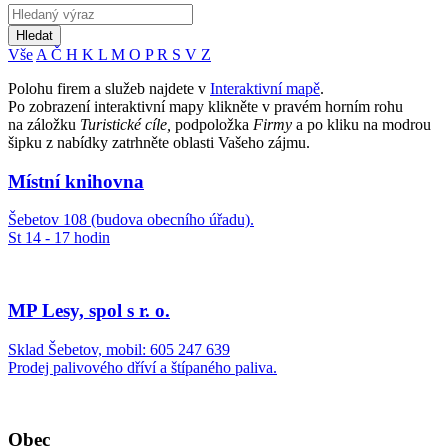
Hledat
Vše
A
Č
H
K
L
M
O
P
R
S
V
Z
Polohu firem a služeb najdete v
Interaktivní mapě
.
Po zobrazení interaktivní mapy klikněte v pravém horním rohu
na záložku
Turistické cíle,
podpoložka
Firmy
a po kliku na modrou
šipku z nabídky zatrhněte oblasti Vašeho zájmu.
Místní knihovna
Šebetov 108 (budova obecního úřadu).
St 14 - 17 hodin
MP Lesy, spol s r. o.
Sklad Šebetov, mobil: 605 247 639
Prodej palivového dříví a štípaného paliva.
Obec