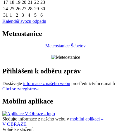
17
18
19
20
21
22
23
24
25
26
27
28
29
30
31
1
2
3
4
5
6
Kalendář svozu odpadu
Meteostanice
Meteostanice Šebetov
Přihlášení k odběru zpráv
Dostávejte
informace z našeho webu
prostřednictvím e-mailů
Chci se zaregistrovat
Mobilní aplikace
Sledujte informace z našeho webu v
mobilní aplikaci –
V OBRAZE.
Volně ke stažení: