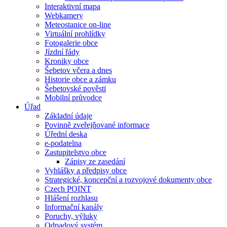
Interaktivní mapa
Webkamery
Meteostanice on-line
Virtuální prohlídky
Fotogalerie obce
Jízdní řády
Kroniky obce
Šebetov včera a dnes
Historie obce a zámku
Šebetovské pověsti
Mobilní průvodce
Úřad
Základní údaje
Povinně zveřejňované informace
Úřední deska
e-podatelna
Zastupitelstvo obce
Zápisy ze zasedání
Vyhlášky a předpisy obce
Strategické, koncepční a rozvojové dokumenty obce
Czech POINT
Hlášení rozhlasu
Informační kanály
Poruchy, výluky
Odpadový systém