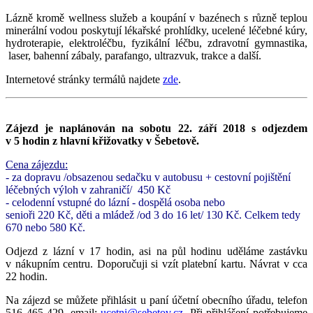
Lázně kromě wellness služeb a koupání v bazénech s různě teplou
minerální vodou poskytují lékařské prohlídky, ucelené léčebné kúry,
hydroterapie, elektroléčbu, fyzikální léčbu, zdravotní gymnastika,
laser, bahenní zábaly, parafango, ultrazvuk, trakce a další.
Internetové stránky termálů najdete
zde
.
Zájezd je naplánován na sobotu 22. září 2018 s odjezdem
v 5 hodin z hlavní křižovatky v Šebetově.
Cena zájezdu:
- za dopravu /obsazenou sedačku v autobusu + cestovní pojištění
léčebných výloh v zahraničí/ 450 Kč
- celodenní vstupné do lázní - dospělá osoba nebo
senioři 220 Kč, děti a mládež /od 3 do 16 let/ 130 Kč. Celkem tedy
670 nebo 580 Kč.
Odjezd z lázní v 17 hodin, asi na půl hodinu uděláme zastávku
v nákupním centru. Doporučuji si vzít platební kartu. Návrat v cca
22 hodin.
Na zájezd se můžete přihlásit u paní účetní obecního úřadu, telefon
516 465 429, email:
ucetni@sebetov.cz
. Při přihlášení potřebujeme