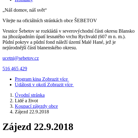
„Náš domov, náš svět“
Vítejte na oficiálních stránkách obce
ŠEBETOV
Vesnice Šebetov se rozkládá v severovýchodní části okresu Blansko
na jihozápadním úpatí lesnatého vrchu Rychvald (607 m n. m.).
Půdní pokryv a půdní fond náleží území Malé Hané, jež je
nejúrodnější částí blanenského okresu.
ucetni@sebetov.cz
516 465 429
Program kina
Zobrazit více
Události v okolí
Zobrazit více
Úvodní stránka
Lidé a život
Koupací zájezdy obce
Zájezd 22.9.2018
Zájezd 22.9.2018