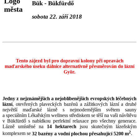
Bük - Bükfürdő
sobota 22. září 2018
Tento zájezd byl pro dopravní kolony při opravách
maďarského úseku dálnice alternativně přesměrován do lázní
Gyõr.
Jedny z nejznámějších a nejoblíbenějších evropských léčebných
lázní
, otevřených plaveckých bazénů a zážitkových lázní a druhé
největší maďarské lázně s nejmodernějším světem sauny
a speciálním Lékařským wellness střediskem se těší na vaši návštěvu
v Bükfürdő s nabídkou perfektní relaxace pro všechny generace.
Lázně umístěné na
14 hektarech
jsou skutečným lázeňským
2
komplexem se
32 bazény a vodní plochou přesahující 5200 m
.