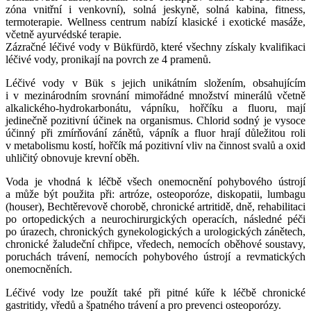
zóna vnitřní i venkovní), solná jeskyně, solná kabina, fitness,
termoterapie. Wellness centrum nabízí klasické i exotické masáže,
včetně ayurvédské terapie.
Zázračné léčivé vody v Bükfürdõ, které všechny získaly kvalifikaci
léčivé vody, pronikají na povrch ze 4 pramenů.
Léčivé vody v Bük s jejich unikátním složením, obsahujícím
i v mezinárodním srovnání mimořádné množství minerálů včetně
alkalického-hydrokarbonátu, vápníku, hořčíku a fluoru, mají
jedinečně pozitivní účinek na organismus. Chlorid sodný je vysoce
účinný při zmírňování zánětů, vápník a fluor hrají důležitou roli
v metabolismu kostí, hořčík má pozitivní vliv na činnost svalů a oxid
uhličitý obnovuje krevní oběh.
Voda je vhodná k léčbě všech onemocnění pohybového ústrojí
a může být použita při: artróze, osteoporóze, diskopatii, lumbagu
(houser), Bechtěrevově chorobě, chronické artritidě, dně, rehabilitaci
po ortopedických a neurochirurgických operacích, následné péči
po úrazech, chronických gynekologických a urologických zánětech,
chronické žaludeční chřipce, vředech, nemocích oběhové soustavy,
poruchách trávení, nemocích pohybového ústrojí a revmatických
onemocněních.
Léčivé vody lze použít také při pitné kúře k léčbě chronické
gastritidy, vředů a špatného trávení a pro prevenci osteoporózy.