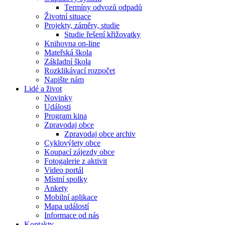
Termíny odvozů odpadů
Životní situace
Projekty, záměry, studie
Studie řešení křižovatky
Knihovna on-line
Mateřská škola
Základní škola
Rozklikávací rozpočet
Napište nám
Lidé a život
Novinky
Události
Program kina
Zpravodaj obce
Zpravodaj obce archiv
Cyklovýlety obce
Koupací zájezdy obce
Fotogalerie z aktivit
Video portál
Místní spolky
Ankety
Mobilní aplikace
Mapa událostí
Informace od nás
Kontakty