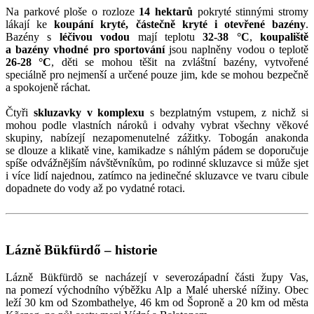
Na parkové ploše o rozloze
14 hektarů
pokryté stinnými stromy
lákají ke
koupání kryté, částečně kryté i otevřené bazény
.
Bazény s
léčivou vodou
mají teplotu
32-38 °C
,
koupaliště
a bazény
vhodné pro sportování
jsou naplněny vodou o teplotě
26-28 °C
, děti se mohou těšit na zvláštní bazény, vytvořené
speciálně pro nejmenší a určené pouze jim, kde se mohou bezpečně
a spokojeně ráchat.
Čtyři
skluzavky v komplexu
s bezplatným vstupem, z nichž si
mohou podle vlastních nároků i odvahy vybrat všechny věkové
skupiny, nabízejí nezapomenutelné zážitky. Tobogán anakonda
se dlouze a klikatě vine, kamikadze s náhlým pádem se doporučuje
spíše odvážnějším návštěvníkům, po rodinné skluzavce si může sjet
i více lidí najednou, zatímco na jedinečné skluzavce ve tvaru cibule
dopadnete do vody až po vydatné rotaci.
Lázně Bükfürdő – historie
Lázně Bükfürdõ se nacházejí v severozápadní části župy Vas,
na pomezí východního výběžku Alp a Malé uherské nížiny. Obec
leží 30 km od Szombathelye, 46 km od Šoproně a 20 km od města