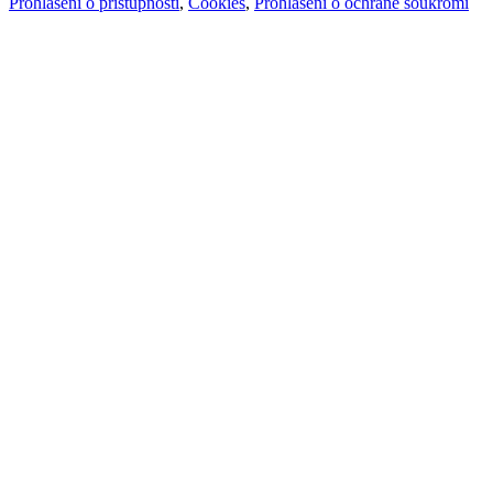
Prohlášení o přístupnosti
,
Cookies
,
Prohlášení o ochraně soukromí