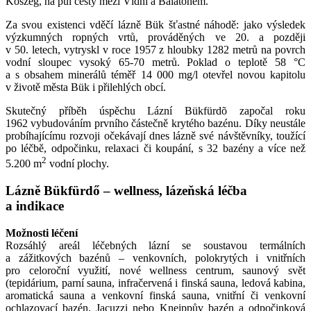
Kõszeg, na půl cesty mezi Vídní a Balatonem.
Za svou existenci vděčí lázně Bük šťastné náhodě: jako výsledek
výzkumných ropných vrtů, prováděných ve 20. a později
v 50. letech, vytryskl v roce 1957 z hloubky 1282 metrů na povrch
vodní sloupec vysoký 65-70 metrů. Poklad o teplotě 58 °C
a s obsahem minerálů téměř 14 000 mg/l otevřel novou kapitolu
v životě města Bük i přilehlých obcí.
Skutečný příběh úspěchu Lázní Bükfürdõ započal roku
1962 vybudováním prvního částečně krytého bazénu. Díky neustále
probíhajícímu rozvoji očekávají dnes lázně své návštěvníky, toužící
po léčbě, odpočinku, relaxaci či koupání, s 32 bazény a více než
2
5.200 m
vodní plochy.
Lázně Bükfürdő – wellness, lázeňská léčba
a indikace
Možnosti léčení
Rozsáhlý areál léčebných lázní se soustavou termálních
a zážitkových bazénů – venkovních, polokrytých i vnitřních
pro celoroční využití, nové wellness centrum, saunový svět
(tepidárium, parní sauna, infračervená i finská sauna, ledová kabina,
aromatická sauna a venkovní finská sauna, vnitřní či venkovní
ochlazovací bazén, Jacuzzi nebo Kneippův bazén a odpočinková