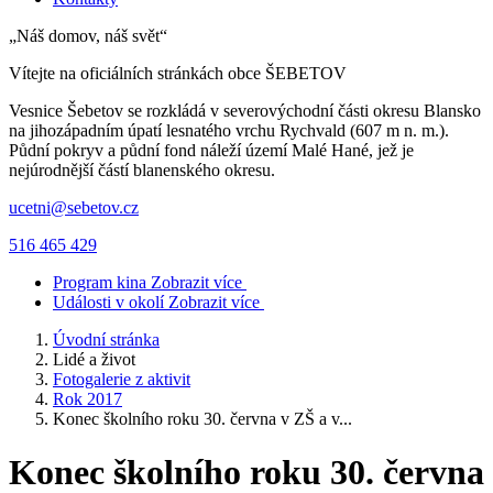
„Náš domov, náš svět“
Vítejte na oficiálních stránkách obce
ŠEBETOV
Vesnice Šebetov se rozkládá v severovýchodní části okresu Blansko
na jihozápadním úpatí lesnatého vrchu Rychvald (607 m n. m.).
Půdní pokryv a půdní fond náleží území Malé Hané, jež je
nejúrodnější částí blanenského okresu.
ucetni@sebetov.cz
516 465 429
Program kina
Zobrazit více
Události v okolí
Zobrazit více
Úvodní stránka
Lidé a život
Fotogalerie z aktivit
Rok 2017
Konec školního roku 30. června v ZŠ a v...
Konec školního roku 30. června