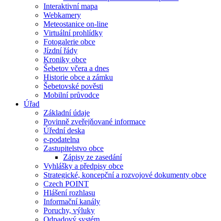
Interaktivní mapa
Webkamery
Meteostanice on-line
Virtuální prohlídky
Fotogalerie obce
Jízdní řády
Kroniky obce
Šebetov včera a dnes
Historie obce a zámku
Šebetovské pověsti
Mobilní průvodce
Úřad
Základní údaje
Povinně zveřejňované informace
Úřední deska
e-podatelna
Zastupitelstvo obce
Zápisy ze zasedání
Vyhlášky a předpisy obce
Strategické, koncepční a rozvojové dokumenty obce
Czech POINT
Hlášení rozhlasu
Informační kanály
Poruchy, výluky
Odpadový systém