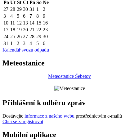
Po
Út
St
Čt
Pá
So
Ne
27
28
29
30
31
1
2
3
4
5
6
7
8
9
10
11
12
13
14
15
16
17
18
19
20
21
22
23
24
25
26
27
28
29
30
31
1
2
3
4
5
6
Kalendář svozu odpadu
Meteostanice
Meteostanice Šebetov
Přihlášení k odběru zpráv
Dostávejte
informace z našeho webu
prostřednictvím e-mailů
Chci se zaregistrovat
Mobilní aplikace