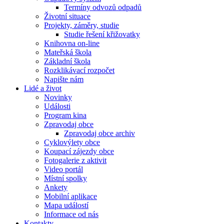
Termíny odvozů odpadů
Životní situace
Projekty, záměry, studie
Studie řešení křižovatky
Knihovna on-line
Mateřská škola
Základní škola
Rozklikávací rozpočet
Napište nám
Lidé a život
Novinky
Události
Program kina
Zpravodaj obce
Zpravodaj obce archiv
Cyklovýlety obce
Koupací zájezdy obce
Fotogalerie z aktivit
Video portál
Místní spolky
Ankety
Mobilní aplikace
Mapa událostí
Informace od nás
Kontakty