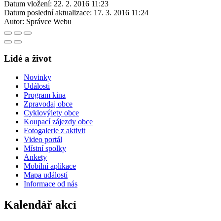
Datum vložení:
22. 2. 2016 11:23
Datum poslední aktualizace:
17. 3. 2016 11:24
Autor:
Správce Webu
Lidé a život
Novinky
Události
Program kina
Zpravodaj obce
Cyklovýlety obce
Koupací zájezdy obce
Fotogalerie z aktivit
Video portál
Místní spolky
Ankety
Mobilní aplikace
Mapa událostí
Informace od nás
Kalendář akcí