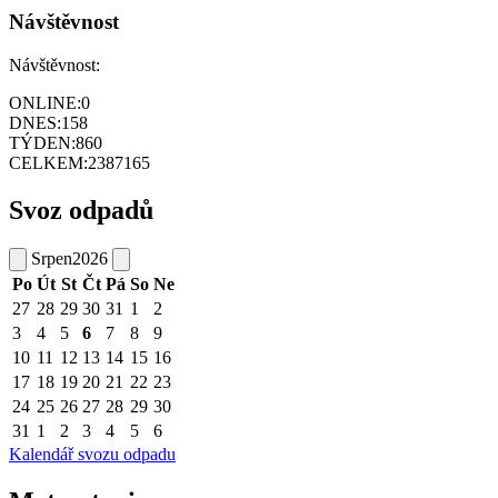
Návštěvnost
Návštěvnost:
ONLINE:
0
DNES:
158
TÝDEN:
860
CELKEM:
2387165
Svoz odpadů
Srpen
2026
Po
Út
St
Čt
Pá
So
Ne
27
28
29
30
31
1
2
3
4
5
6
7
8
9
10
11
12
13
14
15
16
17
18
19
20
21
22
23
24
25
26
27
28
29
30
31
1
2
3
4
5
6
Kalendář svozu odpadu