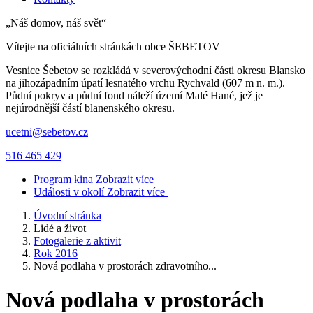
„Náš domov, náš svět“
Vítejte na oficiálních stránkách obce
ŠEBETOV
Vesnice Šebetov se rozkládá v severovýchodní části okresu Blansko
na jihozápadním úpatí lesnatého vrchu Rychvald (607 m n. m.).
Půdní pokryv a půdní fond náleží území Malé Hané, jež je
nejúrodnější částí blanenského okresu.
ucetni@sebetov.cz
516 465 429
Program kina
Zobrazit více
Události v okolí
Zobrazit více
Úvodní stránka
Lidé a život
Fotogalerie z aktivit
Rok 2016
Nová podlaha v prostorách zdravotního...
Nová podlaha v prostorách