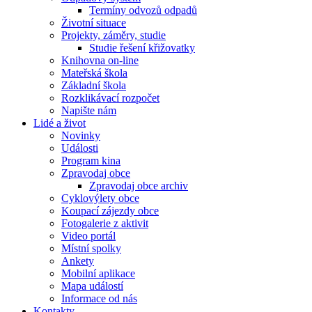
Termíny odvozů odpadů
Životní situace
Projekty, záměry, studie
Studie řešení křižovatky
Knihovna on-line
Mateřská škola
Základní škola
Rozklikávací rozpočet
Napište nám
Lidé a život
Novinky
Události
Program kina
Zpravodaj obce
Zpravodaj obce archiv
Cyklovýlety obce
Koupací zájezdy obce
Fotogalerie z aktivit
Video portál
Místní spolky
Ankety
Mobilní aplikace
Mapa událostí
Informace od nás
Kontakty