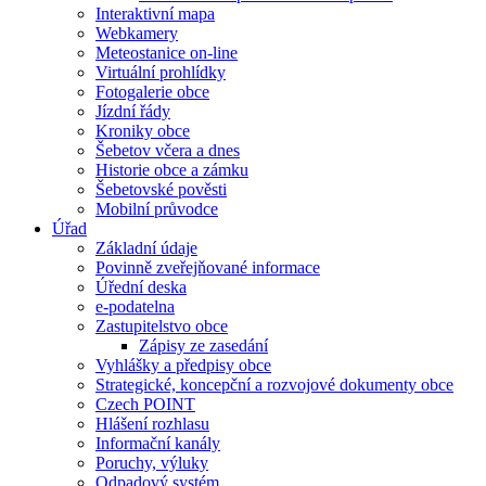
Interaktivní mapa
Webkamery
Meteostanice on-line
Virtuální prohlídky
Fotogalerie obce
Jízdní řády
Kroniky obce
Šebetov včera a dnes
Historie obce a zámku
Šebetovské pověsti
Mobilní průvodce
Úřad
Základní údaje
Povinně zveřejňované informace
Úřední deska
e-podatelna
Zastupitelstvo obce
Zápisy ze zasedání
Vyhlášky a předpisy obce
Strategické, koncepční a rozvojové dokumenty obce
Czech POINT
Hlášení rozhlasu
Informační kanály
Poruchy, výluky
Odpadový systém