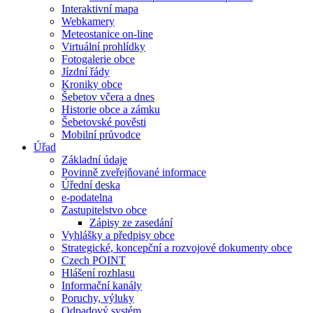
Interaktivní mapa
Webkamery
Meteostanice on-line
Virtuální prohlídky
Fotogalerie obce
Jízdní řády
Kroniky obce
Šebetov včera a dnes
Historie obce a zámku
Šebetovské pověsti
Mobilní průvodce
Úřad
Základní údaje
Povinně zveřejňované informace
Úřední deska
e-podatelna
Zastupitelstvo obce
Zápisy ze zasedání
Vyhlášky a předpisy obce
Strategické, koncepční a rozvojové dokumenty obce
Czech POINT
Hlášení rozhlasu
Informační kanály
Poruchy, výluky
Odpadový systém