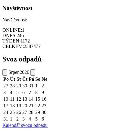
Návštěvnost
Návštěvnost:
ONLINE:
1
DNES:
246
TÝDEN:
1172
CELKEM:
2387477
Svoz odpadů
Srpen
2026
Po
Út
St
Čt
Pá
So
Ne
27
28
29
30
31
1
2
3
4
5
6
7
8
9
10
11
12
13
14
15
16
17
18
19
20
21
22
23
24
25
26
27
28
29
30
31
1
2
3
4
5
6
Kalendář svozu odpadu