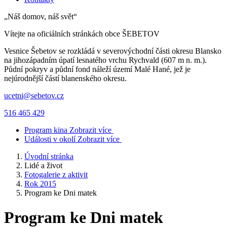
„Náš domov, náš svět“
Vítejte na oficiálních stránkách obce
ŠEBETOV
Vesnice Šebetov se rozkládá v severovýchodní části okresu Blansko
na jihozápadním úpatí lesnatého vrchu Rychvald (607 m n. m.).
Půdní pokryv a půdní fond náleží území Malé Hané, jež je
nejúrodnější částí blanenského okresu.
ucetni@sebetov.cz
516 465 429
Program kina
Zobrazit více
Události v okolí
Zobrazit více
Úvodní stránka
Lidé a život
Fotogalerie z aktivit
Rok 2015
Program ke Dni matek
Program ke Dni matek