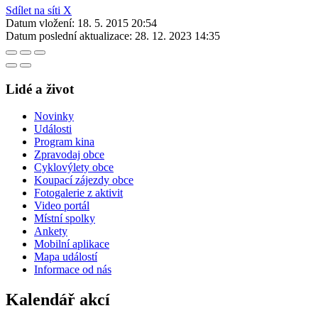
Sdílet na síti X
Datum vložení:
18. 5. 2015 20:54
Datum poslední aktualizace:
28. 12. 2023 14:35
Lidé a život
Novinky
Události
Program kina
Zpravodaj obce
Cyklovýlety obce
Koupací zájezdy obce
Fotogalerie z aktivit
Video portál
Místní spolky
Ankety
Mobilní aplikace
Mapa událostí
Informace od nás
Kalendář akcí