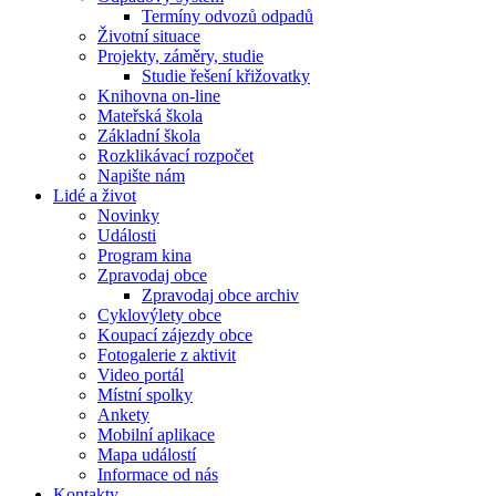
Termíny odvozů odpadů
Životní situace
Projekty, záměry, studie
Studie řešení křižovatky
Knihovna on-line
Mateřská škola
Základní škola
Rozklikávací rozpočet
Napište nám
Lidé a život
Novinky
Události
Program kina
Zpravodaj obce
Zpravodaj obce archiv
Cyklovýlety obce
Koupací zájezdy obce
Fotogalerie z aktivit
Video portál
Místní spolky
Ankety
Mobilní aplikace
Mapa událostí
Informace od nás
Kontakty