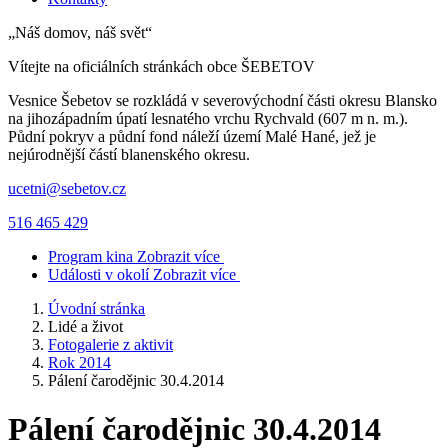
„Náš domov, náš svět“
Vítejte na oficiálních stránkách obce
ŠEBETOV
Vesnice Šebetov se rozkládá v severovýchodní části okresu Blansko
na jihozápadním úpatí lesnatého vrchu Rychvald (607 m n. m.).
Půdní pokryv a půdní fond náleží území Malé Hané, jež je
nejúrodnější částí blanenského okresu.
ucetni@sebetov.cz
516 465 429
Program kina
Zobrazit více
Události v okolí
Zobrazit více
Úvodní stránka
Lidé a život
Fotogalerie z aktivit
Rok 2014
Pálení čarodějnic 30.4.2014
Pálení čarodějnic 30.4.2014