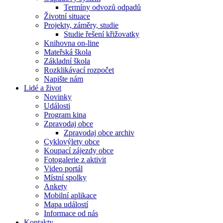
Termíny odvozů odpadů
Životní situace
Projekty, záměry, studie
Studie řešení křižovatky
Knihovna on-line
Mateřská škola
Základní škola
Rozklikávací rozpočet
Napište nám
Lidé a život
Novinky
Události
Program kina
Zpravodaj obce
Zpravodaj obce archiv
Cyklovýlety obce
Koupací zájezdy obce
Fotogalerie z aktivit
Video portál
Místní spolky
Ankety
Mobilní aplikace
Mapa událostí
Informace od nás
Kontakty