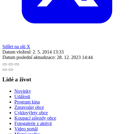
Sdílet na síti X
Datum vložení:
2. 5. 2014 13:33
Datum poslední aktualizace:
28. 12. 2023 14:44
Lidé a život
Novinky
Události
Program kina
Zpravodaj obce
Cyklovýlety obce
Koupací zájezdy obce
Fotogalerie z aktivit
Video portál