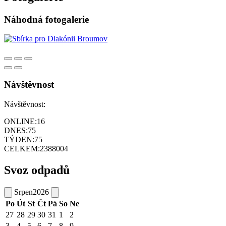
Náhodná fotogalerie
Návštěvnost
Návštěvnost:
ONLINE:
16
DNES:
75
TÝDEN:
75
CELKEM:
2388004
Svoz odpadů
Srpen
2026
Po
Út
St
Čt
Pá
So
Ne
27
28
29
30
31
1
2
3
4
5
6
7
8
9