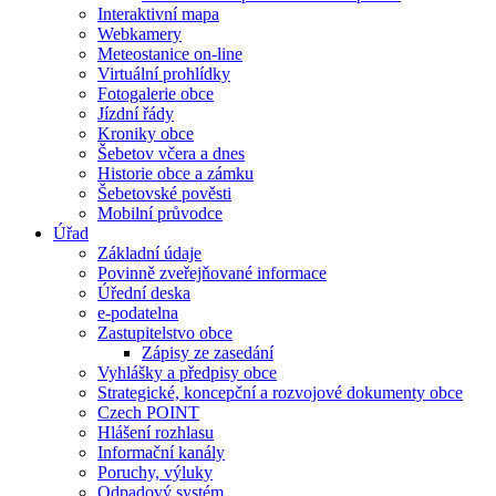
Interaktivní mapa
Webkamery
Meteostanice on-line
Virtuální prohlídky
Fotogalerie obce
Jízdní řády
Kroniky obce
Šebetov včera a dnes
Historie obce a zámku
Šebetovské pověsti
Mobilní průvodce
Úřad
Základní údaje
Povinně zveřejňované informace
Úřední deska
e-podatelna
Zastupitelstvo obce
Zápisy ze zasedání
Vyhlášky a předpisy obce
Strategické, koncepční a rozvojové dokumenty obce
Czech POINT
Hlášení rozhlasu
Informační kanály
Poruchy, výluky
Odpadový systém