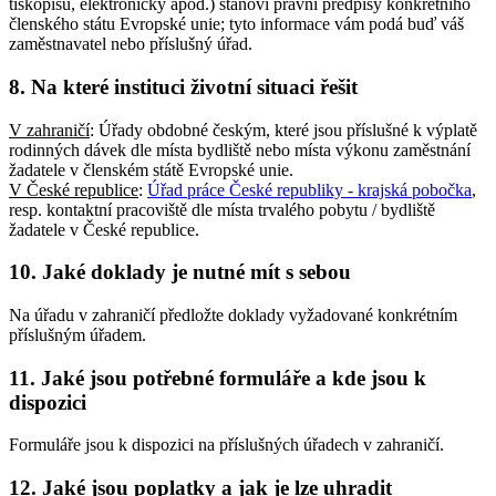
tiskopisu, elektronicky apod.) stanoví právní předpisy konkrétního
členského státu Evropské unie; tyto informace vám podá buď váš
zaměstnavatel nebo příslušný úřad.
8. Na které instituci životní situaci řešit
V zahraničí
: Úřady obdobné českým, které jsou příslušné k výplatě
rodinných dávek dle místa bydliště nebo místa výkonu zaměstnání
žadatele v členském státě Evropské unie.
V České republice
:
Úřad práce České republiky - krajská pobočka
,
resp. kontaktní pracoviště dle místa trvalého pobytu / bydliště
žadatele v České republice.
10. Jaké doklady je nutné mít s sebou
Na úřadu v zahraničí předložte doklady vyžadované konkrétním
příslušným úřadem.
11. Jaké jsou potřebné formuláře a kde jsou k
dispozici
Formuláře jsou k dispozici na příslušných úřadech v zahraničí.
12. Jaké jsou poplatky a jak je lze uhradit