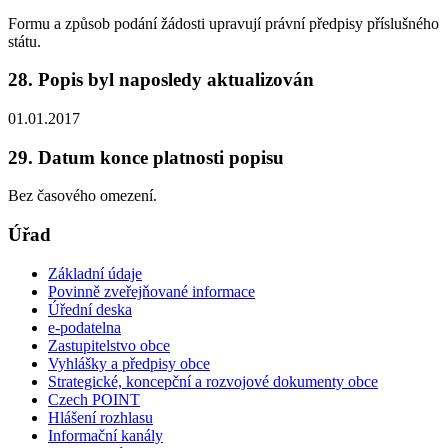
Formu a způsob podání žádosti upravují právní předpisy příslušného
státu.
28. Popis byl naposledy aktualizován
01.01.2017
29. Datum konce platnosti popisu
Bez časového omezení.
Úřad
Základní údaje
Povinně zveřejňované informace
Úřední deska
e-podatelna
Zastupitelstvo obce
Vyhlášky a předpisy obce
Strategické, koncepční a rozvojové dokumenty obce
Czech POINT
Hlášení rozhlasu
Informační kanály