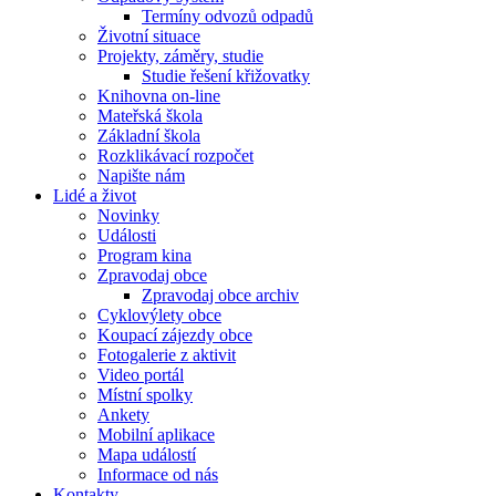
Termíny odvozů odpadů
Životní situace
Projekty, záměry, studie
Studie řešení křižovatky
Knihovna on-line
Mateřská škola
Základní škola
Rozklikávací rozpočet
Napište nám
Lidé a život
Novinky
Události
Program kina
Zpravodaj obce
Zpravodaj obce archiv
Cyklovýlety obce
Koupací zájezdy obce
Fotogalerie z aktivit
Video portál
Místní spolky
Ankety
Mobilní aplikace
Mapa událostí
Informace od nás
Kontakty