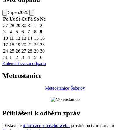
Srpen
2026
Po
Út
St
Čt
Pá
So
Ne
27
28
29
30
31
1
2
3
4
5
6
7
8
9
10
11
12
13
14
15
16
17
18
19
20
21
22
23
24
25
26
27
28
29
30
31
1
2
3
4
5
6
Kalendář svozu odpadu
Meteostanice
Meteostanice Šebetov
Přihlášení k odběru zpráv
Dostávejte
informace z našeho webu
prostřednictvím e-mailů