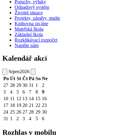
Poruchy, výluky
Odpadový systém
Životní situace
Projekty, záměry, studie
Knihovna on-line
Mateřská škola
Základní škola
Rozklikávací rozpočet
Napište nám
Kalendář akcí
Srpen
2026
Po
Út
St
Čt
Pá
So
Ne
27
28
29
30
31
1
2
3
4
5
6
7
8
9
10
11
12
13
14
15
16
17
18
19
20
21
22
23
24
25
26
27
28
29
30
31
1
2
3
4
5
6
Rozhlas v mobilu