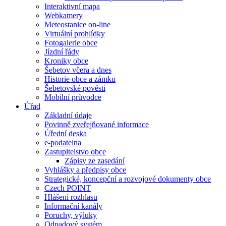
Interaktivní mapa
Webkamery
Meteostanice on-line
Virtuální prohlídky
Fotogalerie obce
Jízdní řády
Kroniky obce
Šebetov včera a dnes
Historie obce a zámku
Šebetovské pověsti
Mobilní průvodce
Úřad
Základní údaje
Povinně zveřejňované informace
Úřední deska
e-podatelna
Zastupitelstvo obce
Zápisy ze zasedání
Vyhlášky a předpisy obce
Strategické, koncepční a rozvojové dokumenty obce
Czech POINT
Hlášení rozhlasu
Informační kanály
Poruchy, výluky
Odpadový systém