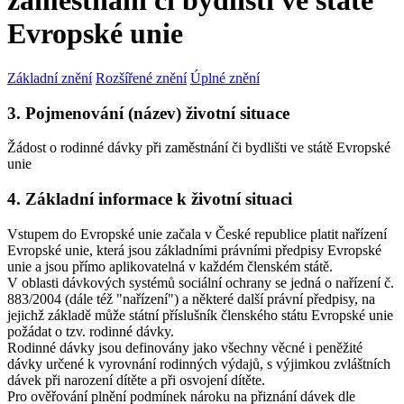
zaměstnání či bydlišti ve státě
Evropské unie
Základní znění
Rozšířené znění
Úplné znění
3. Pojmenování (název) životní situace
Žádost o rodinné dávky při zaměstnání či bydlišti ve státě Evropské
unie
4. Základní informace k životní situaci
Vstupem do Evropské unie začala v České republice platit nařízení
Evropské unie, která jsou základními právními předpisy Evropské
unie a jsou přímo aplikovatelná v každém členském státě.
V oblasti dávkových systémů sociální ochrany se jedná o nařízení č.
883/2004 (dále též "nařízení") a některé další právní předpisy, na
jejichž základě může státní příslušník členského státu Evropské unie
požádat o tzv. rodinné dávky.
Rodinné dávky jsou definovány jako všechny věcné i peněžité
dávky určené k vyrovnání rodinných výdajů, s výjimkou zvláštních
dávek při narození dítěte a při osvojení dítěte.
Pro ověřování plnění podmínek nároku na přiznání dávek dle