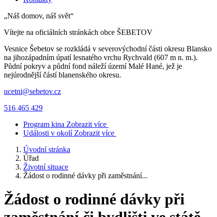
„Náš domov, náš svět“
Vítejte na oficiálních stránkách obce
ŠEBETOV
Vesnice Šebetov se rozkládá v severovýchodní části okresu Blansko
na jihozápadním úpatí lesnatého vrchu Rychvald (607 m n. m.).
Půdní pokryv a půdní fond náleží území Malé Hané, jež je
nejúrodnější částí blanenského okresu.
ucetni@sebetov.cz
516 465 429
Program kina
Zobrazit více
Události v okolí
Zobrazit více
Úvodní stránka
Úřad
Životní situace
Žádost o rodinné dávky při zaměstnání...
Žádost o rodinné dávky při