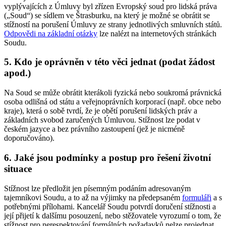
vyplývajících z Úmluvy byl zřízen Evropský soud pro lidská práva
(„Soud“) se sídlem ve Štrasburku, na který je možné se obrátit se
stížností na porušení Úmluvy ze strany jednotlivých smluvních států.
Odpovědi na základní otázky
lze nalézt na internetových stránkách
Soudu.
5. Kdo je oprávněn v této věci jednat (podat žádost
apod.)
Na Soud se může obrátit kterákoli fyzická nebo soukromá právnická
osoba odlišná od státu a veřejnoprávních korporací (např. obce nebo
kraje), která o sobě tvrdí, že je obětí porušení lidských práv a
základních svobod zaručených Úmluvou. Stížnost lze podat v
českém jazyce a bez právního zastoupení (jež je nicméně
doporučováno).
6. Jaké jsou podmínky a postup pro řešení životní
situace
Stížnost lze předložit jen písemným podáním adresovaným
tajemníkovi Soudu, a to až na výjimky na předepsaném
formuláři
a s
potřebnými přílohami. Kancelář Soudu potvrdí doručení stížnosti a
její přijetí k dalšímu posouzení, nebo stěžovatele vyrozumí o tom, že
stížnost pro nerespektování formálních požadavků nelze projednat.