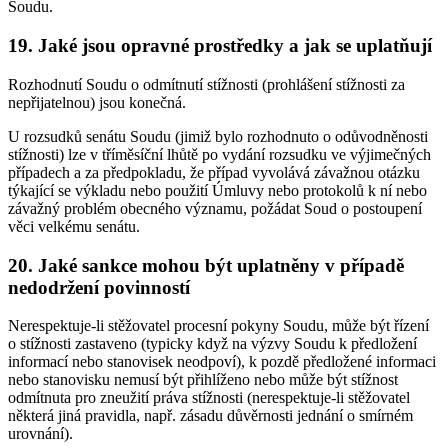
Soudu.
19. Jaké jsou opravné prostředky a jak se uplatňují
Rozhodnutí Soudu o odmítnutí stížnosti (prohlášení stížnosti za
nepřijatelnou) jsou konečná.
U rozsudků senátu Soudu (jimiž bylo rozhodnuto o odůvodněnosti
stížnosti) lze v tříměsíční lhůtě po vydání rozsudku ve výjimečných
případech a za předpokladu, že případ vyvolává závažnou otázku
týkající se výkladu nebo použití Úmluvy nebo protokolů k ní nebo
závažný problém obecného významu, požádat Soud o postoupení
věci velkému senátu.
20. Jaké sankce mohou být uplatněny v případě
nedodržení povinností
Nerespektuje-li stěžovatel procesní pokyny Soudu, může být řízení
o stížnosti zastaveno (typicky když na výzvy Soudu k předložení
informací nebo stanovisek neodpoví), k pozdě předložené informaci
nebo stanovisku nemusí být přihlíženo nebo může být stížnost
odmítnuta pro zneužití práva stížnosti (nerespektuje-li stěžovatel
některá jiná pravidla, např. zásadu důvěrnosti jednání o smírném
urovnání).