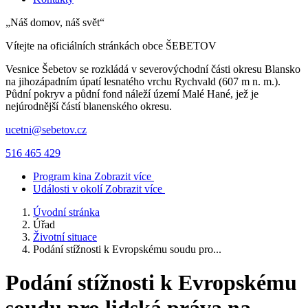
„Náš domov, náš svět“
Vítejte na oficiálních stránkách obce
ŠEBETOV
Vesnice Šebetov se rozkládá v severovýchodní části okresu Blansko
na jihozápadním úpatí lesnatého vrchu Rychvald (607 m n. m.).
Půdní pokryv a půdní fond náleží území Malé Hané, jež je
nejúrodnější částí blanenského okresu.
ucetni@sebetov.cz
516 465 429
Program kina
Zobrazit více
Události v okolí
Zobrazit více
Úvodní stránka
Úřad
Životní situace
Podání stížnosti k Evropskému soudu pro...
Podání stížnosti k Evropskému