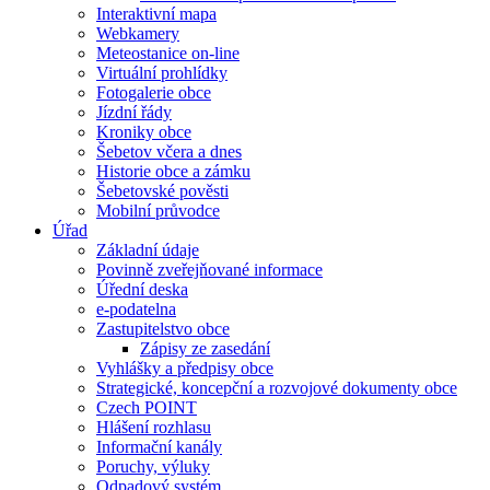
Interaktivní mapa
Webkamery
Meteostanice on-line
Virtuální prohlídky
Fotogalerie obce
Jízdní řády
Kroniky obce
Šebetov včera a dnes
Historie obce a zámku
Šebetovské pověsti
Mobilní průvodce
Úřad
Základní údaje
Povinně zveřejňované informace
Úřední deska
e-podatelna
Zastupitelstvo obce
Zápisy ze zasedání
Vyhlášky a předpisy obce
Strategické, koncepční a rozvojové dokumenty obce
Czech POINT
Hlášení rozhlasu
Informační kanály
Poruchy, výluky
Odpadový systém