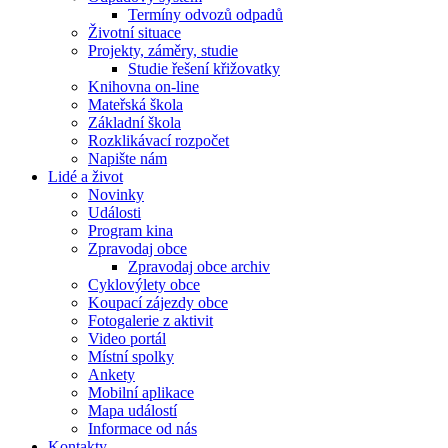
Termíny odvozů odpadů
Životní situace
Projekty, záměry, studie
Studie řešení křižovatky
Knihovna on-line
Mateřská škola
Základní škola
Rozklikávací rozpočet
Napište nám
Lidé a život
Novinky
Události
Program kina
Zpravodaj obce
Zpravodaj obce archiv
Cyklovýlety obce
Koupací zájezdy obce
Fotogalerie z aktivit
Video portál
Místní spolky
Ankety
Mobilní aplikace
Mapa událostí
Informace od nás
Kontakty