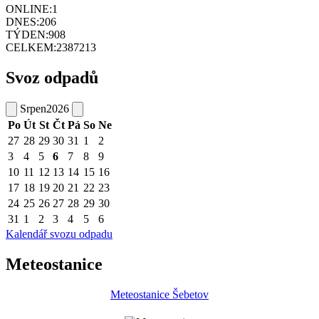
ONLINE:
1
DNES:
206
TÝDEN:
908
CELKEM:
2387213
Svoz odpadů
Srpen
2026
Po
Út
St
Čt
Pá
So
Ne
27
28
29
30
31
1
2
3
4
5
6
7
8
9
10
11
12
13
14
15
16
17
18
19
20
21
22
23
24
25
26
27
28
29
30
31
1
2
3
4
5
6
Kalendář svozu odpadu
Meteostanice
Meteostanice Šebetov