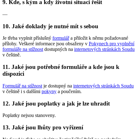
9. Kde, s kým a kdy životní situaci řešit
—
10. Jaké doklady je nutné mít s sebou
Je třeba vyplnit příslušný
formulář
a přiložit k němu požadované
přílohy. Veškeré informace jsou obsaženy v
Pokynech pro vyplnění
formuláře na stížnost
dostupných na
internetových stránkách Soudu
v češtině.
11. Jaké jsou potřebné formuláře a kde jsou k
dispozici
Formulář na stížnost
je dostupný na
internetových stránkách Soudu
v češtině i s dalšími
pokyny
a poučením.
12. Jaké jsou poplatky a jak je lze uhradit
Poplatky nejsou stanoveny.
13. Jaké jsou lhůty pro vyřízení