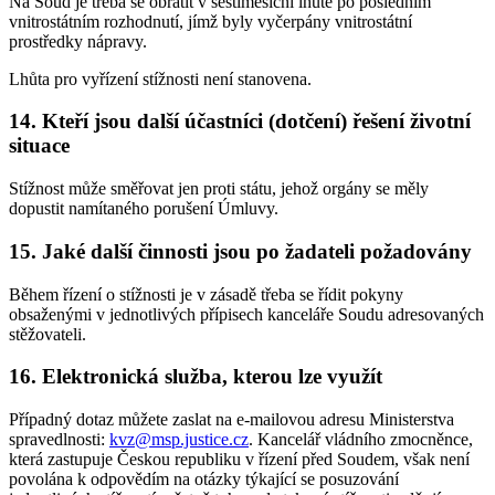
Na Soud je třeba se obrátit v šestiměsíční lhůtě po posledním
vnitrostátním rozhodnutí, jímž byly vyčerpány vnitrostátní
prostředky nápravy.
Lhůta pro vyřízení stížnosti není stanovena.
14. Kteří jsou další účastníci (dotčení) řešení životní
situace
Stížnost může směřovat jen proti státu, jehož orgány se měly
dopustit namítaného porušení Úmluvy.
15. Jaké další činnosti jsou po žadateli požadovány
Během řízení o stížnosti je v zásadě třeba se řídit pokyny
obsaženými v jednotlivých přípisech kanceláře Soudu adresovaných
stěžovateli.
16. Elektronická služba, kterou lze využít
Případný dotaz můžete zaslat na e-mailovou adresu Ministerstva
spravedlnosti:
kvz@msp.justice.cz
. Kancelář vládního zmocněnce,
která zastupuje Českou republiku v řízení před Soudem, však není
povolána k odpovědím na otázky týkající se posuzování