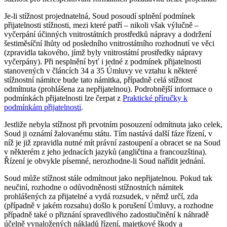
Je-li stížnost projednatelná, Soud posoudí splnění podmínek
přijatelnosti stížnosti, mezi které patří – nikoli však výlučně –
vyčerpání účinných vnitrostátních prostředků nápravy a dodržení
šestiměsíční lhůty od posledního vnitrostátního rozhodnutí ve věci
(zpravidla takového, jímž byly vnitrostátní prostředky nápravy
vyčerpány). Při nesplnění byť i jedné z podmínek přijatelnosti
stanovených v článcích 34 a 35 Úmluvy ve vztahu k některé
stížnostní námitce bude tato námitka, případně celá stížnost
odmítnuta (prohlášena za nepřijatelnou). Podrobnější informace o
podmínkách přijatelnosti lze čerpat z
Praktické příručky k
podmínkám přijatelnosti
.
Jestliže nebyla stížnost při prvotním posouzení odmítnuta jako celek,
Soud ji oznámí žalovanému státu. Tím nastává další fáze řízení, v
níž je již zpravidla nutné mít právní zastoupení a obracet se na Soud
v některém z jeho jednacích jazyků (angličtina a francouzština).
Řízení je obvykle písemné, nerozhodne-li Soud nařídit jednání.
Soud může stížnost stále odmítnout jako nepřijatelnou. Pokud tak
neučiní, rozhodne o odůvodněnosti stížnostních námitek
prohlášených za přijatelné a vydá rozsudek, v němž určí, zda
(případně v jakém rozsahu) došlo k porušení Úmluvy, a rozhodne
případně také o přiznání spravedlivého zadostiučinění k náhradě
účelně vynaložených nákladů řízení, majetkové škody a