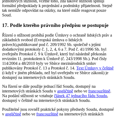
jednotlivých stížností, včetně toho, zda takové stížnosti splňují
formální předpoklady k projednání a podmínky přijatelnosti. Stejně
tak nemůže odpovídat na otázky, na které může reagovat pouze
Soud.
17. Podle kterého právního předpisu se postupuje
Řízení o stížnosti probíhá podle Úmluvy o ochraně lidských práv a
základních svobod (Evropská úmluva o lidských
právech),publikované pod č. 209/1992 Sb. společně s jejími
dodatkovými protokoly č. 1, 2, 4, 6 a 7. Pod č. 41/1996 Sb. byl
zveřejněn Protokol č. 9 k Úmluvě, který byl následně překonán
revizním 11. protokolem k Úmluvě (č. 243/1998 Sb.). Pod čísly
114/2004 a 48/2010 byly ve Sbírce mezinárodních smluv
publikovány Protokol č. 13 a Protokol č. 14.
Text Úmluvy v češtině
(i když v jiném překladu, než byl uveřejněn ve Sbírce zákonů) je
dostupný na internetových stránkách Soudu.
Na řízení se dále použije jednací řád Soudu, dostupný na
internetových stránkách Soudu v
angličtině
nebo ve
francouzštině
.
Na podání stížnosti se vztahuje
článek 47 jednacího řádu Soudu
,
dostupný v češtině na internetových stránkách Soudu.
Použitelné jsou rovněž praktické pokyny předsedy Soudu, dostupné
v
angličtině
nebo ve
francouzštině
na internetových stránkách