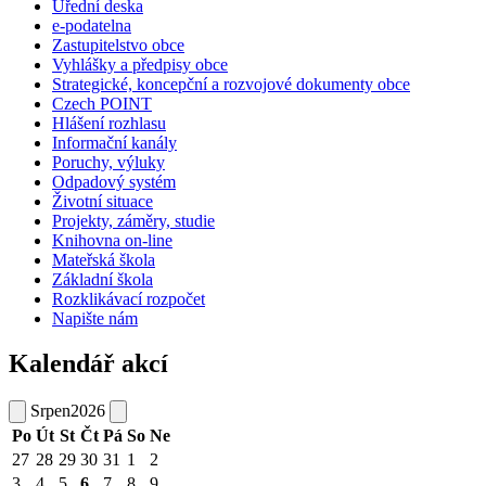
Úřední deska
e-podatelna
Zastupitelstvo obce
Vyhlášky a předpisy obce
Strategické, koncepční a rozvojové dokumenty obce
Czech POINT
Hlášení rozhlasu
Informační kanály
Poruchy, výluky
Odpadový systém
Životní situace
Projekty, záměry, studie
Knihovna on-line
Mateřská škola
Základní škola
Rozklikávací rozpočet
Napište nám
Kalendář akcí
Srpen
2026
Po
Út
St
Čt
Pá
So
Ne
27
28
29
30
31
1
2
3
4
5
6
7
8
9