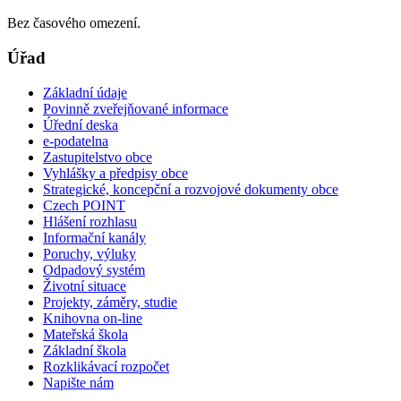
Bez časového omezení.
Úřad
Základní údaje
Povinně zveřejňované informace
Úřední deska
e-podatelna
Zastupitelstvo obce
Vyhlášky a předpisy obce
Strategické, koncepční a rozvojové dokumenty obce
Czech POINT
Hlášení rozhlasu
Informační kanály
Poruchy, výluky
Odpadový systém
Životní situace
Projekty, záměry, studie
Knihovna on-line
Mateřská škola
Základní škola
Rozklikávací rozpočet
Napište nám