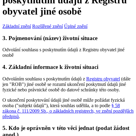
poskytnutím údajů z Registru
obyvatel jiné osobě
Základní znění
Rozšířené znění
Úplné znění
3. Pojmenování (název) životní situace
Odvolání souhlasu s poskytnutím údajů z Registru obyvatel jiné
osobě
4. Základní informace k životní situaci
Odvoláním souhlasu s poskytnutím údajů z
Registru obyvatel
(dále
jen "ROB") jiné osobě se rozumí ukončení poskytnutí údajů jiné
fyzické nebo právnické osobě do datové schránky této osoby.
O ukončení poskytování údajů jiné osobě může požádat fyzická
osoba ("subjekt údajů"), která souhlas udělila, a to podle
§ 58
zákona č. 111/2009 Sb., o základních registrech, ve znění pozdějších
předpisů
.
5. Kdo je oprávněn v této věci jednat (podat žádost
apod.)