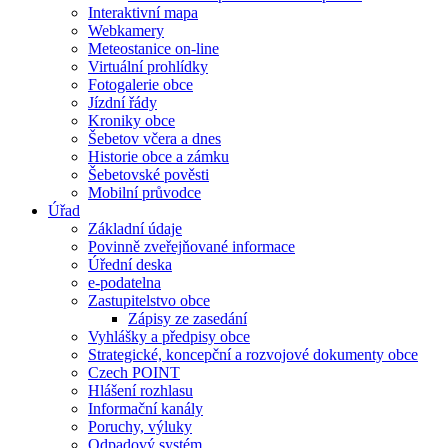
Interaktivní mapa
Webkamery
Meteostanice on-line
Virtuální prohlídky
Fotogalerie obce
Jízdní řády
Kroniky obce
Šebetov včera a dnes
Historie obce a zámku
Šebetovské pověsti
Mobilní průvodce
Úřad
Základní údaje
Povinně zveřejňované informace
Úřední deska
e-podatelna
Zastupitelstvo obce
Zápisy ze zasedání
Vyhlášky a předpisy obce
Strategické, koncepční a rozvojové dokumenty obce
Czech POINT
Hlášení rozhlasu
Informační kanály
Poruchy, výluky
Odpadový systém