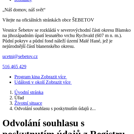
„Náš domov, náš svět“
Vítejte na oficiálních stránkách obce
ŠEBETOV
Vesnice Šebetov se rozkládá v severovýchodní části okresu Blansko
na jihozápadním úpatí lesnatého vrchu Rychvald (607 m n. m.).
Půdní pokryv a půdní fond náleží území Malé Hané, jež je
nejúrodnější částí blanenského okresu.
ucetni@sebetov.cz
516 465 429
Program kina
Zobrazit více
Události v okolí
Zobrazit více
Úvodní stránka
Úřad
Životní situace
Odvolání souhlasu s poskytnutím údajů z...
Odvolání souhlasu s