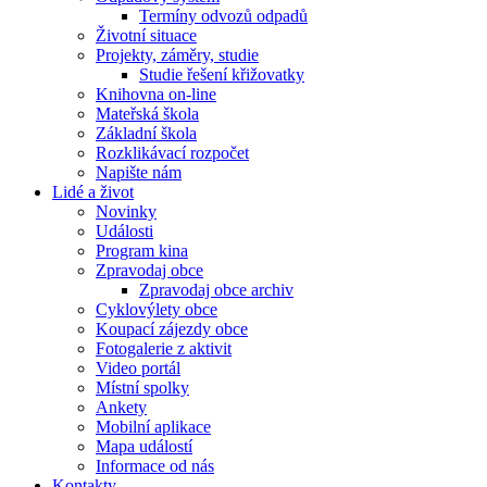
Termíny odvozů odpadů
Životní situace
Projekty, záměry, studie
Studie řešení křižovatky
Knihovna on-line
Mateřská škola
Základní škola
Rozklikávací rozpočet
Napište nám
Lidé a život
Novinky
Události
Program kina
Zpravodaj obce
Zpravodaj obce archiv
Cyklovýlety obce
Koupací zájezdy obce
Fotogalerie z aktivit
Video portál
Místní spolky
Ankety
Mobilní aplikace
Mapa událostí
Informace od nás
Kontakty