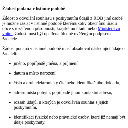
Žádost podaná v listinné podobě
Žádost o odvolání souhlasu s poskytnutím údajů z ROB jiné osobě
je možné zaslat v listinné podobě kterémukoliv obecnímu úřadu
obce s rozšířenou působností, krajskému úřadu nebo
Ministerstvu
vnitra
; žádost musí být opatřena úředně ověřeným podpisem
žadatele.
Žádost podaná v listinné podobě musí obsahovat následující údaje o
žadateli:
jméno, popřípadě jména, a příjmení,
datum a místo narození,
číslo a druh elektronicky čitelného identifikačního dokladu,
adresu místa pobytu, popřípadě jinou kontaktní adresu,
rozsah údajů, u kterých je odvoláván souhlas s jejich
poskytnutím,
identifikaci fyzické nebo právnické osoby, které již nemají být
údaje poskytnuty.