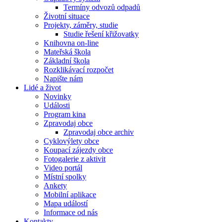
Termíny odvozů odpadů
Životní situace
Projekty, záměry, studie
Studie řešení křižovatky
Knihovna on-line
Mateřská škola
Základní škola
Rozklikávací rozpočet
Napište nám
Lidé a život
Novinky
Události
Program kina
Zpravodaj obce
Zpravodaj obce archiv
Cyklovýlety obce
Koupací zájezdy obce
Fotogalerie z aktivit
Video portál
Místní spolky
Ankety
Mobilní aplikace
Mapa událostí
Informace od nás
Kontakty