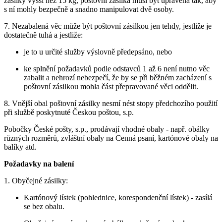
zásilky vyšší než 15 kg, poštovní zásilka musí být upravena tak, aby
s ní mohly bezpečně a snadno manipulovat dvě osoby.
7. Nezabalená věc může být poštovní zásilkou jen tehdy, jestliže je
dostatečně tuhá a jestliže:
je to u určité služby výslovně předepsáno, nebo
ke splnění požadavků podle odstavců 1 až 6 není nutno věc
zabalit a nehrozí nebezpečí, že by se při běžném zacházení s
poštovní zásilkou mohla část přepravované věci oddělit.
8. Vnější obal poštovní zásilky nesmí nést stopy předchozího použití
při službě poskytnuté Českou poštou, s.p.
Pobočky České pošty, s.p., prodávají vhodné obaly - např. obálky
různých rozměrů, zvláštní obaly na Cenná psaní, kartónové obaly na
balíky atd.
Požadavky na balení
1. Obyčejné zásilky:
Kartónový lístek (pohlednice, korespondenční lístek) - zasílá
se bez obalu.