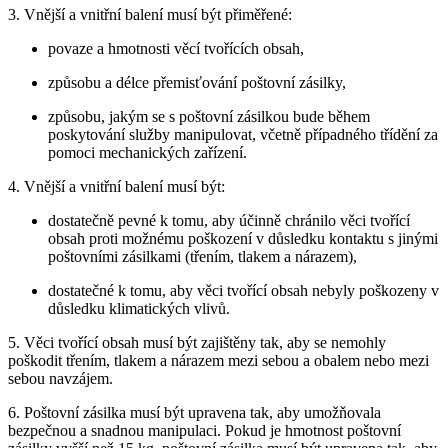
3. Vnější a vnitřní balení musí být přiměřené:
povaze a hmotnosti věcí tvořících obsah,
způsobu a délce přemisťování poštovní zásilky,
způsobu, jakým se s poštovní zásilkou bude během
poskytování služby manipulovat, včetně případného třídění za
pomoci mechanických zařízení.
4. Vnější a vnitřní balení musí být:
dostatečně pevné k tomu, aby účinně chránilo věci tvořící
obsah proti možnému poškození v důsledku kontaktu s jinými
poštovními zásilkami (třením, tlakem a nárazem),
dostatečné k tomu, aby věci tvořící obsah nebyly poškozeny v
důsledku klimatických vlivů.
5. Věci tvořící obsah musí být zajištěny tak, aby se nemohly
poškodit třením, tlakem a nárazem mezi sebou a obalem nebo mezi
sebou navzájem.
6. Poštovní zásilka musí být upravena tak, aby umožňovala
bezpečnou a snadnou manipulaci. Pokud je hmotnost poštovní