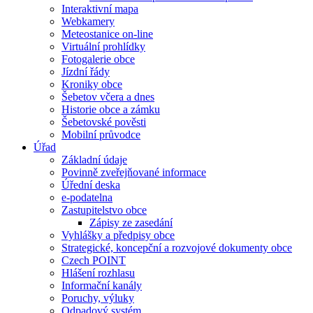
Interaktivní mapa
Webkamery
Meteostanice on-line
Virtuální prohlídky
Fotogalerie obce
Jízdní řády
Kroniky obce
Šebetov včera a dnes
Historie obce a zámku
Šebetovské pověsti
Mobilní průvodce
Úřad
Základní údaje
Povinně zveřejňované informace
Úřední deska
e-podatelna
Zastupitelstvo obce
Zápisy ze zasedání
Vyhlášky a předpisy obce
Strategické, koncepční a rozvojové dokumenty obce
Czech POINT
Hlášení rozhlasu
Informační kanály
Poruchy, výluky
Odpadový systém