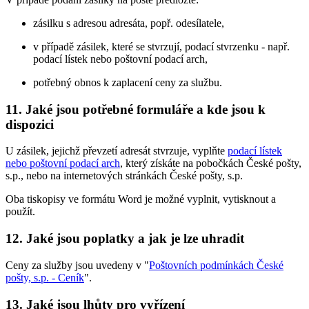
zásilku s adresou adresáta, popř. odesílatele,
v případě zásilek, které se stvrzují, podací stvrzenku - např.
podací lístek nebo poštovní podací arch,
potřebný obnos k zaplacení ceny za službu.
11. Jaké jsou potřebné formuláře a kde jsou k
dispozici
U zásilek, jejichž převzetí adresát stvrzuje, vyplňte
podací lístek
nebo poštovní podací arch
, který získáte na pobočkách České pošty,
s.p., nebo na internetových stránkách České pošty, s.p.
Oba tiskopisy ve formátu Word je možné vyplnit, vytisknout a
použít.
12. Jaké jsou poplatky a jak je lze uhradit
Ceny za služby jsou uvedeny v "
Poštovních podmínkách České
pošty, s.p. - Ceník
".
13. Jaké jsou lhůty pro vyřízení