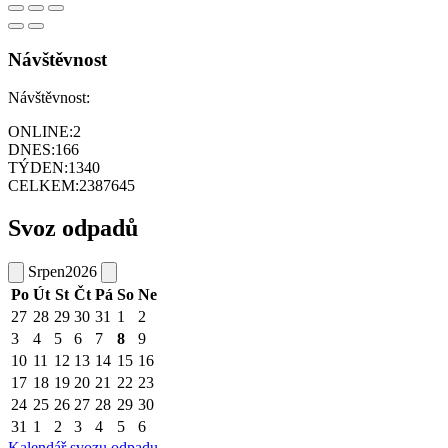
Návštěvnost
Návštěvnost:
ONLINE:
2
DNES:
166
TÝDEN:
1340
CELKEM:
2387645
Svoz odpadů
Srpen
2026
Po
Út
St
Čt
Pá
So
Ne
27
28
29
30
31
1
2
3
4
5
6
7
8
9
10
11
12
13
14
15
16
17
18
19
20
21
22
23
24
25
26
27
28
29
30
31
1
2
3
4
5
6
Kalendář svozu odpadu