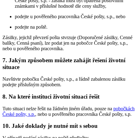
České pošty, s.p. - zásilka musí být opatřena poštovními
známkami v příslušné hodnotě dle ceny služby,
podejte u pověřeného pracovníka České pošty, s.p., nebo
podejte na poště.
Zásilky, jejichž převzetí pošta stvrzuje (Doporučené zásilky, Cenné
balíky, Cenná psaní), lze podat jen na pobočce České pošty, s.p.,
nebo u pověřeného pracovníka.
7. Jakým způsobem můžete zahájit řešení životní
situace
Navštivte pobočku České pošty, s.p., a řádně zabalenou zásilku
podejte příslušným způsobem.
8. Na které instituci životní situaci řešit
Tuto situaci nelze řešit na žádném jiném úřadu, pouze na
pobočkách
České pošty, s.p.
, nebo u pověřeného pracovníka České pošty, s.p.
10. Jaké doklady je nutné mít s sebou
V případě podání zásilky na poště předložte: