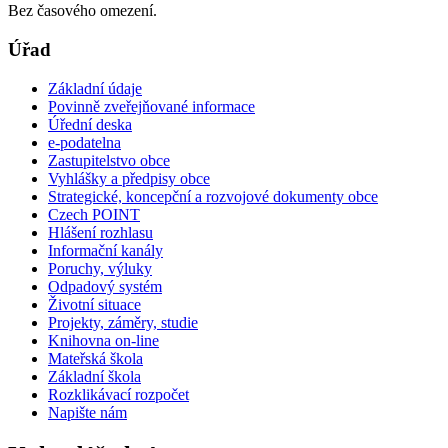
Bez časového omezení.
Úřad
Základní údaje
Povinně zveřejňované informace
Úřední deska
e-podatelna
Zastupitelstvo obce
Vyhlášky a předpisy obce
Strategické, koncepční a rozvojové dokumenty obce
Czech POINT
Hlášení rozhlasu
Informační kanály
Poruchy, výluky
Odpadový systém
Životní situace
Projekty, záměry, studie
Knihovna on-line
Mateřská škola
Základní škola
Rozklikávací rozpočet
Napište nám