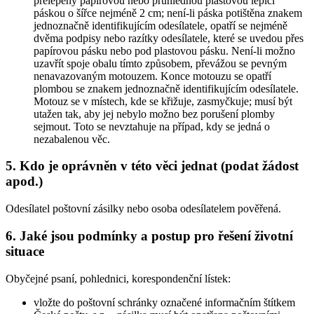
přelepeny papírovou nebo průhlednou plastovou lepicí
páskou o šířce nejméně 2 cm; není-li páska potištěna znakem
jednoznačně identifikujícím odesílatele, opatří se nejméně
dvěma podpisy nebo razítky odesílatele, které se uvedou přes
papírovou pásku nebo pod plastovou pásku. Není-li možno
uzavřít spoje obalu tímto způsobem, převážou se pevným
nenavazovaným motouzem. Konce motouzu se opatří
plombou se znakem jednoznačně identifikujícím odesílatele.
Motouz se v místech, kde se křižuje, zasmyčkuje; musí být
utažen tak, aby jej nebylo možno bez porušení plomby
sejmout. Toto se nevztahuje na případ, kdy se jedná o
nezabalenou věc.
5. Kdo je oprávněn v této věci jednat (podat žádost
apod.)
Odesílatel poštovní zásilky nebo osoba odesílatelem pověřená.
6. Jaké jsou podmínky a postup pro řešení životní
situace
Obyčejné psaní, pohlednici, korespondenční lístek:
vložte do poštovní schránky označené informačním štítkem