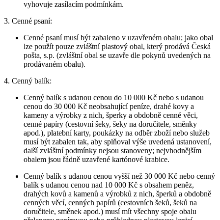
vyhovuje zasílacím podmínkám.
3. Cenné psaní:
Cenné psaní musí být zabaleno v uzavřeném obalu; jako obal
lze použít pouze zvláštní plastový obal, který prodává Česká
pošta, s.p. (zvláštní obal se uzavře dle pokynů uvedených na
prodávaném obalu).
4. Cenný balík:
Cenný balík s udanou cenou do 10 000 Kč nebo s udanou
cenou do 30 000 Kč neobsahující peníze, drahé kovy a
kameny a výrobky z nich, šperky a obdobně cenné věci,
cenné papíry (cestovní šeky, šeky na doručitele, směnky
apod.), platební karty, poukázky na odběr zboží nebo služeb
musí být zabalen tak, aby splňoval výše uvedená ustanovení,
další zvláštní podmínky nejsou stanoveny; nejvhodnějším
obalem jsou řádně uzavřené kartónové krabice.
Cenný balík s udanou cenou vyšší než 30 000 Kč nebo cenný
balík s udanou cenou nad 10 000 Kč s obsahem peněz,
drahých kovů a kamenů a výrobků z nich, šperků a obdobně
cenných věcí, cenných papírů (cestovních šeků, šeků na
doručitele, směnek apod.) musí mít všechny spoje obalu