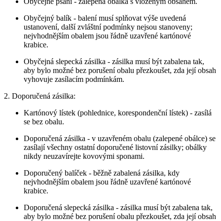
Obyčejné psaní - zalepená obálka s vloženým obsahem.
Obyčejný balík - balení musí splňovat výše uvedená
ustanovení, další zvláštní podmínky nejsou stanoveny;
nejvhodnějším obalem jsou řádně uzavřené kartónové
krabice.
Obyčejná slepecká zásilka - zásilka musí být zabalena tak,
aby bylo možné bez porušení obalu přezkoušet, zda její obsah
vyhovuje zasílacím podmínkám.
2. Doporučená zásilka:
Kartónový lístek (pohlednice, korespondenční lístek) - zasílá
se bez obalu.
Doporučená zásilka - v uzavřeném obalu (zalepené obálce) se
zasílají všechny ostatní doporučené listovní zásilky; obálky
nikdy neuzavírejte kovovými sponami.
Doporučený balíček - běžně zabalená zásilka, kdy
nejvhodnějším obalem jsou řádně uzavřené kartónové
krabice.
Doporučená slepecká zásilka - zásilka musí být zabalena tak,
aby bylo možné bez porušení obalu přezkoušet, zda její obsah