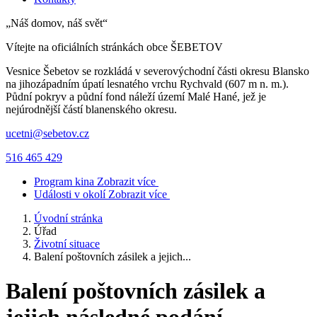
„Náš domov, náš svět“
Vítejte na oficiálních stránkách obce
ŠEBETOV
Vesnice Šebetov se rozkládá v severovýchodní části okresu Blansko
na jihozápadním úpatí lesnatého vrchu Rychvald (607 m n. m.).
Půdní pokryv a půdní fond náleží území Malé Hané, jež je
nejúrodnější částí blanenského okresu.
ucetni@sebetov.cz
516 465 429
Program kina
Zobrazit více
Události v okolí
Zobrazit více
Úvodní stránka
Úřad
Životní situace
Balení poštovních zásilek a jejich...
Balení poštovních zásilek a